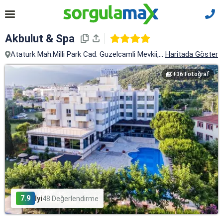
Akbulut & Spa
Ataturk Mah.Milli Park Cad. Guzelcamli Mevkii, 47, Kuşadası, Aydı
Haritada Göster
+36 Fotoğraf
7.9
İyi
48 Değerlendirme