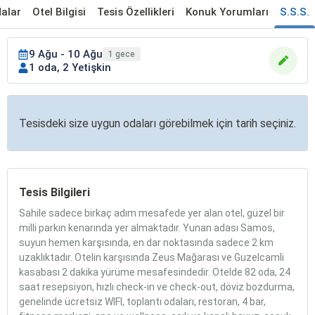
alar
Otel Bilgisi
Tesis Özellikleri
Konuk Yorumları
S.S.S.
9 Ağu - 10 Ağu
1 gece
1 oda, 2 Yetişkin
Tesisdeki size uygun odaları görebilmek için tarih seçiniz.
Tesis Bilgileri
Sahile sadece birkaç adım mesafede yer alan otel, güzel bir
milli parkın kenarında yer almaktadır. Yunan adası Samos,
suyun hemen karşısında, en dar noktasında sadece 2 km
uzaklıktadır. Otelin karşısında Zeus Mağarası ve Guzelcamli
kasabası 2 dakika yürüme mesafesindedir. Otelde 82 oda, 24
saat resepsiyon, hızlı check-in ve check-out, döviz bozdurma,
genelinde ücretsiz WIFI, toplantı odaları, restoran, 4 bar,