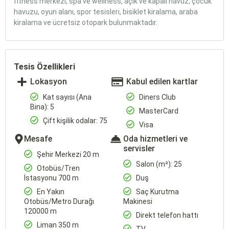
fitness merkezi, spa ve wellness, açık ve kapalı havuz, çocuk
havuzu, oyun alanı, spor tesisleri, bisiklet kiralama, araba
kiralama ve ücretsiz otopark bulunmaktadır.
Tesis Özellikleri
Lokasyon
Kabul edilen kartlar
Kat sayısı (Ana
Diners Club
Bina): 5
MasterCard
Çift kişilik odalar: 75
Visa
Mesafe
Oda hizmetleri ve
servisler
Şehir Merkezi 20 m
Salon (m²): 25
Otobüs/Tren
İstasyonu 700 m
Duş
En Yakın
Saç Kurutma
Otobüs/Metro Durağı
Makinesi
120000 m
Direkt telefon hattı
Liman 350 m