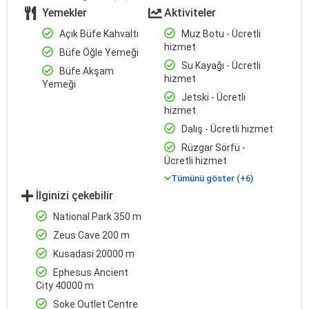
Yemekler
Aktiviteler
Açık Büfe Kahvaltı
Muz Botu - Ücretli
hizmet
Büfe Öğle Yemeği
Su Kayağı - Ücretli
Büfe Akşam
hizmet
Yemeği
Jetski - Ücretli
hizmet
Dalış - Ücretli hizmet
Rüzgar Sörfü -
Ücretli hizmet
Tümünü göster (+6)
İlginizi çekebilir
National Park 350 m
Zeus Cave 200 m
Kusadasi 20000 m
Ephesus Ancient
City 40000 m
Soke Outlet Centre