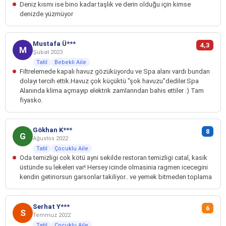
Deniz kısmı ise bino kadar taşlık ve derin olduğu için kimse
denizde yüzmüyor
Mustafa Ü***
4,3
M
Şubat 2023
Tatil
Bebekli Aile
Filtrelemede kapalı havuz gözüküyordu ve Spa alanı vardı bundan
dolayı tercih ettik.Havuz çok küçüktü "şok havuzu"dediler.Spa
Alanında klima açmayıp elektrik zamlarından bahis ettiler :) Tam
fiyasko.
Gökhan K***
8
G
Ağustos 2022
Tatil
Çocuklu Aile
Oda temizligi cok kötü ayni sekilde restoran temizligi catal, kasik
üstünde su lekeleri var! Hersey icinde olmasinia ragmen icecegini
kendin getiriorsun garsonlar takiliyor.. ve yemek bitmeden toplama
Serhat Y***
6
S
Temmuz 2022
Tatil
Çocuklu Aile