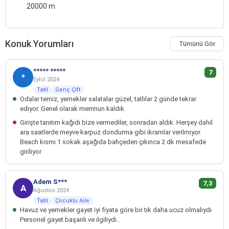
20000 m
Konuk Yorumları
Tümünü Gör
***** *****
7
*
Eylül 2024
Tatil
Genç Çift
Odalar temiz, yemekler salatalar güzel, tatlılar 2 günde tekrar
ediyor. Genel olarak memnun kaldık.
Girişte tanıtım kağıdı bize vermediler, sonradan aldık. Herşey dahil
ara saatlerde meyve karpuz dondurma gibi ikramlar verilmiyor.
Beach kısmı 1 sokak aşağıda bahçeden çıkınca 2 dk mesafede
giriliyor
Adem S***
7,3
A
Ağustos 2024
Tatil
Çocuklu Aile
Havuz ve yemekler gayet iyi fiyata göre bir tık daha ucuz olmalıydı
Personel gayet başarılı ve ilgiliydi..