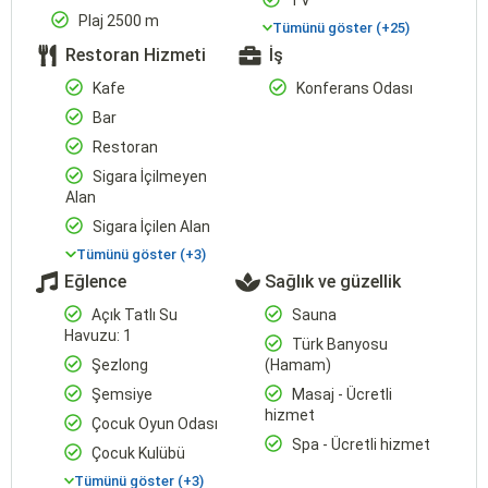
TV
Plaj 2500 m
Tümünü göster (+25)
Restoran Hizmeti
İş
Kafe
Konferans Odası
Bar
Restoran
Sigara İçilmeyen
Alan
Sigara İçilen Alan
Tümünü göster (+3)
Eğlence
Sağlık ve güzellik
Açık Tatlı Su
Sauna
Havuzu: 1
Türk Banyosu
Şezlong
(Hamam)
Şemsiye
Masaj - Ücretli
hizmet
Çocuk Oyun Odası
Spa - Ücretli hizmet
Çocuk Kulübü
Tümünü göster (+3)