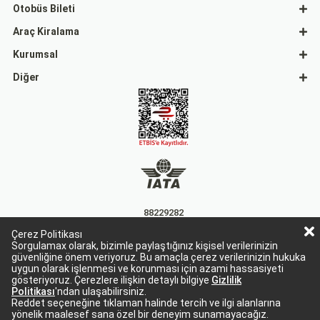
Otobüs Bileti
Araç Kiralama
Kurumsal
Diğer
88229282
Çerez Politikası
15863
Sorgulamax olarak, bizimle paylaştığınız kişisel verilerinizin
güvenliğine önem veriyoruz. Bu amaçla çerez verilerinizin hukuka
uygun olarak işlenmesi ve korunması için azami hassasiyeti
gösteriyoruz. Çerezlere ilişkin detaylı bilgiye
Gizlilik
Politikası
'ndan ulaşabilirsiniz.
Reddet seçeneğine tıklaman halinde tercih ve ilgi alanlarına
yönelik maalesef sana özel bir deneyim sunamayacağız.
Sorgulamax Turizim, TURSAB Belge No: 15863