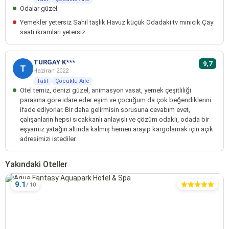
Odalar güzel
Yemekler yetersiz Sahil taşlık Havuz küçük Odadaki tv minicik Çay
saati ikramları yetersiz
TURGAY K***
9,7
T
Haziran 2022
Tatil
Çocuklu Aile
Otel temiz, denizi güzel, animasyon vasat, yemek çeşitliliği
parasına göre idare eder eşim ve çocuğum da çok beğendiklerini
ifade ediyorlar. Bir daha gelirmisin sorusuna cevabım evet,
çalışanların hepsi sıcakkanlı anlayışlı ve çözüm odaklı, odada bir
eşyamız yatağın altında kalmış hemen arayıp kargolamak için açık
adresimizi istediler.
Yakındaki Oteller
9.1