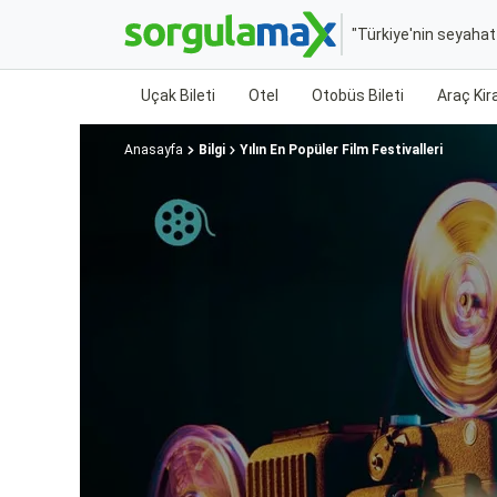
"Türkiye'nin seyaha
Uçak Bileti
Otel
Otobüs Bileti
Araç Ki
Anasayfa
Bilgi
Yılın En Popüler Film Festivalleri