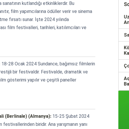
sanatının kutlandığı etkinliklerdir. Bu
So
tanıtır, film yapımcılarına ödüller verir ve sinema
Uz
me fırsatı sunar. İşte 2024 yılında
An
 film festivalleri, tarihleri, katılımcıları ve
Sa
Kö
Ka
:
18-28 Ocak 2024 Sundance, bağımsız filmlerin
Ço
estijli bir festivaldir. Festivalde, dramatik ve
Aq
lm gösterimi yapılır ve çeşitli paneller
Ba
ali (Berlinale) (Almanya):
15-25 Şubat 2024
m festivallerinden biridir. Ana yarışmanın yanı