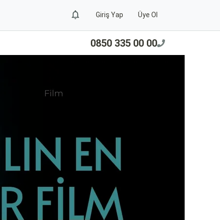
Giriş Yap
Üye Ol
0850 335 00 00