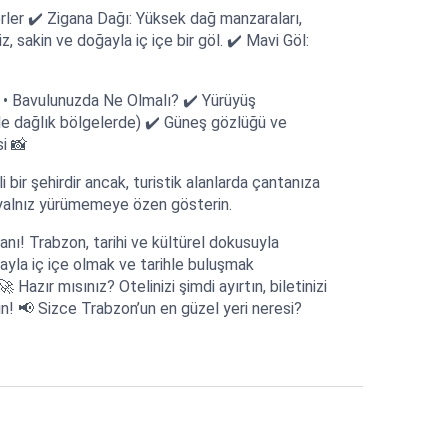
rler ✔️ Zigana Dağı: Yüksek dağ manzaraları,
z, sakin ve doğayla iç içe bir göl. ✔️ Mavi Göl:
er • Bavulunuzda Ne Olmalı? ✔️ Yürüyüş
ikle dağlık bölgelerde) ✔️ Güneş gözlüğü ve
i 📸
 bir şehirdir ancak, turistik alanlarda çantanıza
yalnız yürümemeye özen gösterin.
ı! Trabzon, tarihi ve kültürel dokusuyla
ayla iç içe olmak ve tarihle buluşmak
 Hazır mısınız? Otelinizi şimdi ayırtın, biletinizi
n! 📢 Sizce Trabzon’un en güzel yeri neresi?