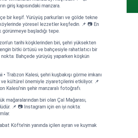
rın giriş kapısındaki manzara.
içe bir keşif. Yürüyüş parkurları ve gölde tekne
 köylerinde yöresel lezzetler keşfedin. 📌 📷 En
lk görünmeye başladığı tepe.
on’un tarihi köşklerinden biri, şehri yüksekten
ngin bitki örtüsü ve bahçesiyle rahatlatıcı bir
yi nokta: Bahçede yürüyüş yaparken köşkün
i • Trabzon Kalesi, şehri kuşbakışı görme imkanı
 ve kültürel önemiyle ziyaretçilerini etkiliyor. 📌
on Kalesi’nin şehir manzaralı fotoğrafı.
yük mağaralarından biri olan Çal Mağarası,
lüdür. 📌 📷 Instagram için en iyi nokta:
mlar.
aabat Köfte’nin yanında içilen ayran ve kuymak