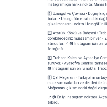
Instagram için harika nokta: Manastı
2️⃣ Uzungöl ve Çevresi • Doğayla iç 
turları. • Uzungöl’ün etrafındaki dağ
güzel manzaralı nokta: Uzungöl’ün i
3️⃣ Atatürk Köşkü ve Bahçesi • Trabz
görebileceğiniz muazzam bir yer. • Ze
atmosfer. 📌 📷 Instagram için en i
fotoğrafı.
4️⃣ Trabzon Kalesi ve Ayasofya Cami
sunuyor. • Ayasofya Camii’si, tarihsel
📷 Instagram için en iyi nokta: Trabz
5️⃣ Çal Mağarası • Türkiye'nin en bü
muazzam sarkıtları ve dikitleri ile ün
Mağaranın iç kısmındaki doğal oluşu
📌 📷 En iyi Instagram noktası: Akç
tabağı.