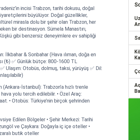
So
deniz’in incisi Trabzon, tarihi dokusu, doğal
iyaretçilerini büyülüyor. Doğal güzellikler,
Uz
ltürel mirasla dolu bir şehir olan Trabzon, her
An
eken bir destinasyon. Sümela Manastırı,
Köşkü gibi benzersiz deneyimlere ev sahipliği
Sa
Kö
man: İlkbahar & Sonbahar (Hava ılıman, doğa en
Ka
irası (₺) ✅ Günlük bütçe: 800-1600 TL
✅ Ulaşım: Otobüs, dolmuş, taksi, yürüyüş ✅ Dil:
Ço
laşılabilir)
Aq
en (Ankara-İstanbul): Trabzon’a hızlı trenle
Ba
va yolu tercih edilebilir. • Özel Araç:
aat. • Otobüs: Türkiye’nin birçok şehrinden
siye Edilen Bölgeler • Şehir Merkezi: Tarihi
ungöl ve Çaykara: Doğayla iç içe oteller •
ralı butik oteller