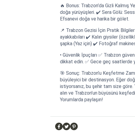
🔥 Bonus: Trabzon’da Gizli Kalmış Ye
doğa yürüyüşleri. ✔️ Sera Gölü: Sessi
Efsanevi doğa ve harika bir gölet.
📌 Trabzon Gezisi İçin Pratik Bilgil
ayakkabıları ✔️ Kalın giysiler (özell
şapka (Yaz için) ✔️ Fotoğraf makines
• Güvenlik İpuçları ✅ Trabzon güvenli
dikkat edin. ✅ Gece geç saatlerde 
🎯 Sonuç: Trabzon’u Keşfetme Zaman
büyüleyici bir destinasyon. Eğer doğ
istiyorsanız, bu şehir tam size göre. 
alın ve Trabzon’un büyüsünü keşfedi
Yorumlarda paylaşın!