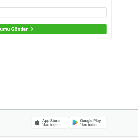
rumu Gönder
App Store
Google Play
'dan indirin
'den indirin