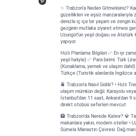
✨ Trabzon’a Neden Gitmelisiniz? Kara
güzellikleri ve eşsiz manzaralarıyla z
denizle iç içe bir yaşam ve zengin kü
gezginin mutlaka ziyaret etmesi ger
Uzungöl’ün yeşil doğası ve Atatürk 
yapıyor.
Hızlı Planlama Bilgileri ✅ En iyi za
yeşil haliyle) ✅ Para birimi: Türk L
(Konaklama, yemek ve ulaşım dahil) 
Türkçe (Turistik alanlarda İngilizce an
🚆 Trabzon’a Nasıl Gidilir? • Hızlı Tr
ulaşım mümkün değil. Karayolu veya ha
İstanbul’dan 11 saat, Ankara’dan 9 s
direkt otobüs seferleri mevcut.
🏨 Trabzon’da Nerede Kalınır? 💎 Tav
mekanlara yakın, modern oteller • Uz
Sümela Manastırı Çevresi: Dağ manza