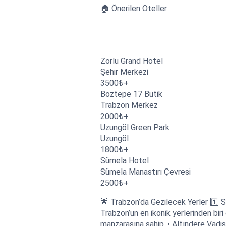
🏠 Önerilen Oteller
Zorlu Grand Hotel
Şehir Merkezi
3500₺+
Boztepe 17 Butik
Trabzon Merkez
2000₺+
Uzungöl Green Park
Uzungöl
1800₺+
Sümela Hotel
Sümela Manastırı Çevresi
2500₺+
🌟 Trabzon’da Gezilecek Yerler 1️⃣ 
Trabzon’un en ikonik yerlerinden bi
manzarasına sahip. • Altındere Vadis