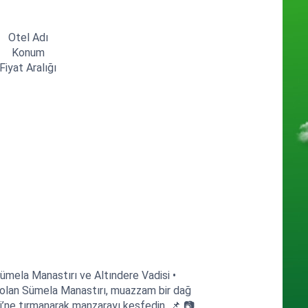
Otel Adı
Konum
Fiyat Aralığı
Sümela Manastırı ve Altındere Vadisi •
ri olan Sümela Manastırı, muazzam bir dağ
i’ne tırmanarak manzarayı keşfedin. 📌 📷