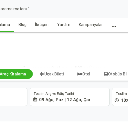
t arama motoru."
...
ralama
Blog
İletişim
Yardım
Kampanyalar
Apexrent Araç Kiralama
Araç Kiralama
Uçak Bileti
Otel
Otobüs Bil
Teslim Alış ve Ediş Tarihi
Teslim 
09 Ağu, Paz | 12 Ağu, Çar
10: