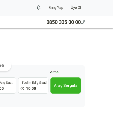
Giriş Yap
Üye Ol
0850 335 00 00
eti
Alış Saati
Teslim Ediş Saati
Araç Sorgula
00
10:00