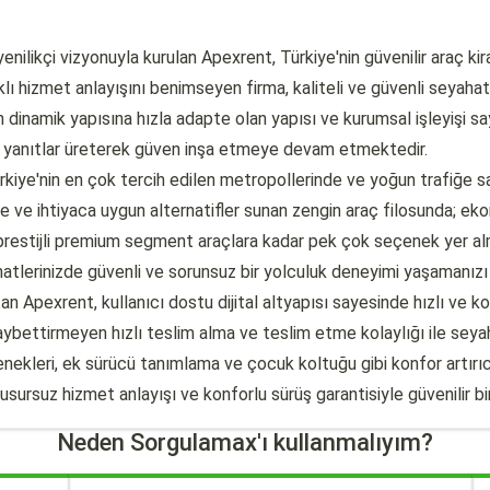
enilikçi vizyonuyla kurulan Apexrent, Türkiye'nin güvenilir araç k
lı hizmet anlayışını benimseyen firma, kaliteli ve güvenli seyaha
n dinamik yapısına hızla adapte olan yapısı ve kurumsal işleyişi 
el yanıtlar üreterek güven inşa etmeye devam etmektedir.
rkiye'nin en çok tercih edilen metropollerinde ve yoğun trafiğe sa
 ve ihtiyaca uygun alternatifler sunan zengin araç filosunda; ekon
 prestijli premium segment araçlara kadar pek çok seçenek yer alm
tlerinizde güvenli ve sorunsuz bir yolculuk deneyimi yaşamanızı ga
 Apexrent, kullanıcı dostu dijital altyapısı sayesinde hızlı ve ko
ybettirmeyen hızlı teslim alma ve teslim etme kolaylığı ile seyaha
ekleri, ek sürücü tanımlama ve çocuk koltuğu gibi konfor artırıcı 
kusursuz hizmet anlayışı ve konforlu sürüş garantisiyle güvenilir 
Neden Sorgulamax'ı kullanmalıyım?