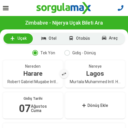
Zimbabve - Nijerya Uçak Bileti Ara
Araç
Uçak
Otel
Otobüs
Tek Yön
Gidiş - Dönüş
Nereden
Nereye
Harare
Lagos
Robert Gabriel Mugabe Intl. - Harare Intl. Havali Havalimanı
Murtala Muhammed Intl. Havalimanı
Gidiş Tarihi
07
Dönüş Ekle
Ağustos
Cuma