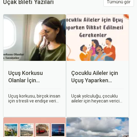
Uçak Bileti Yazıları
Tümünü gör
Uçuş Korkusu
Çocuklu Aileler için
Olanlar İçin
Uçuş Yaparken
Tavsiyeler
Dikkat Edilmesi
Gerekenler
Uçuş korkusu, birçok insan
Uçak yolculuğu, çocuklu
için stresli ve endişe verici
aileler için heyecan verici
bir durumdur. Uçuş
olmasının yanı sıra, bazen
sırasında hissedilen bu
zorlu ve stresli bir deneyim
korku ve endişe, seyahat
olabilir. Ancak, doğru
etmek zorunda olan kişiler
hazırlık ve stratejilerle bu
için büyük bir sorun teşkil
deneyimi hem sizin hem
edebilir.
de çocuklarınız için keyifli
hale getirebilirsiniz.