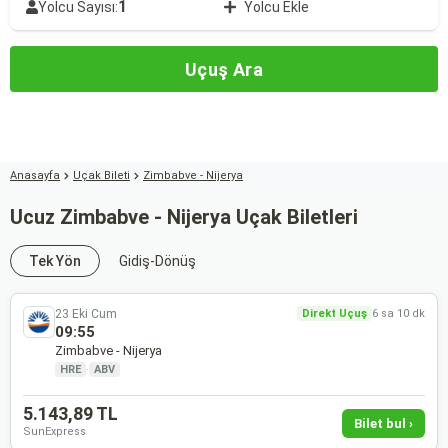
1
Yolcu Sayısı:
Yolcu Ekle
Uçuş Ara
Anasayfa
Uçak Bileti
Zimbabve - Nijerya
Ucuz Zimbabve - Nijerya Uçak Biletleri
Tek Yön
Gidiş-Dönüş
23 Eki Cum
Direkt Uçuş
6 sa 10 dk
09:55
Zimbabve - Nijerya
HRE
·
ABV
5.143,89 TL
Bilet bul ›
SunExpress