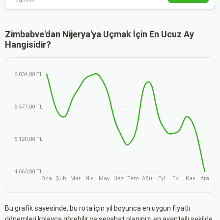
Zimbabve'dan Nijerya'ya Uçmak İçin En Ucuz Ay
Hangisidir?
6.034,00 TL
5.577,00 TL
5.120,00 TL
4.663,00 TL
Oca
Şub
Mar
Nis
May
Haz
Tem
Ağu
Eyl
Eki
Kas
Ara
Bu grafik sayesinde, bu rota için yıl boyunca en uygun fiyatlı
dönemleri kolayca görebilir ve seyahat planınızı en avantajlı şekilde