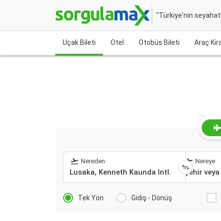
"Türkiye'nin seyaha
Uçak Bileti
Otel
Otobüs Bileti
Araç Ki
Zam
Nereden
Nereye
Tek Yön
Gidiş - Dönüş