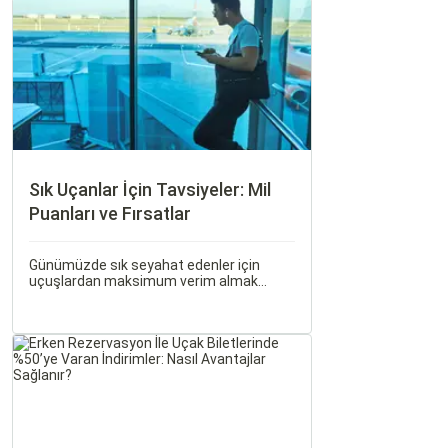
ait tarihi eserleri, eşsiz plajları ve renkli
gece hayatı ile ziyaretçilerine unutulmaz
deneyimler sunmaktadır.
Sık Uçanlar İçin Tavsiyeler: Mil
Puanları ve Fırsatlar
Günümüzde sık seyahat edenler için
uçuşlardan maksimum verim almak
oldukça önemli. Bu noktada devreye mil
puanları ve çeşitli seyahat fırsatları
giriyor.