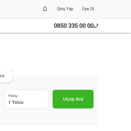
Giriş Yap
Üye Ol
0850 335 00 00
 Ara
ama
Yolcu
Uçuş Ara
1 Yolcu