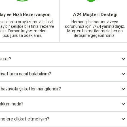
lay ve Hızlı Rezervasyon
7/24 Müşteri Desteği
nıcı dostu arayüzümüz ile hızlı
Herhangi bir sorunuz veya
lay bir şekilde biletinizi rezerve
sorununuz için 7/24 yanınızdayız.
edin. Zaman kaybetmeden
Müşteri hizmetlerimizle her an
uçuşunuza odaklanın.
iletişime geçebilirsiniz.
sürer?
yatlarını nasıl bulabilirim?
avayolu şirketleri hangileridir?
akkım nedir?
n nelere dikkat etmeliyim?