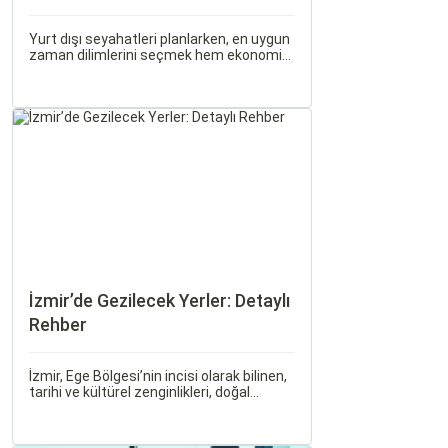
Yurt dışı seyahatleri planlarken, en uygun
zaman dilimlerini seçmek hem ekonomik
açıdan avantaj sağlar hem de daha keyifli
bir tatil geçirmenizi sağlar. Bu yazıda,
mevsimsel değişiklikleri, özel tatil
günlerini ve Sorgulamax.
İzmir’de Gezilecek Yerler: Detaylı
Rehber
İzmir, Ege Bölgesi’nin incisi olarak bilinen,
tarihi ve kültürel zenginlikleri, doğal
güzellikleri ve modern yaşam tarzı ile öne
çıkan bir şehirdir. Türkiye’nin en büyük
üçüncü şehri olan İzmir, farklı dönemlere