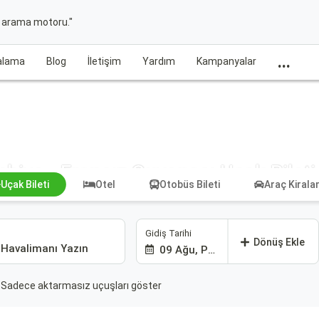
t arama motoru."
...
ralama
Blog
İletişim
Yardım
Kampanyalar
biya - Fransız Guyanası Uçak Bileti
Uçak Bileti
Otel
Otobüs Bileti
Araç Kiral
Gidiş Tarihi
Dönüş Ekle
09 Ağu, Paz
Sadece aktarmasız uçuşları göster