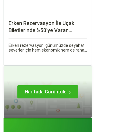
Erken Rezervasyon İle Uçak
Biletlerinde %50’ye Varan
İndirimler: Nasıl Avantajlar
Sağlanır?
Erken rezervasyon, günümüzde seyahat
severler için hem ekonomik hem de rahat
bir uçuş deneyimi sunmanın en önemli
yollarından biri haline gelmiştir. Özellikle
tatil veya iş seyahatlerinde uçak
biletlerine erken rezervasyon yapmak,
daha uygun fiyatlarla uçuş imkanı sağlar.
Haritada Görüntüle