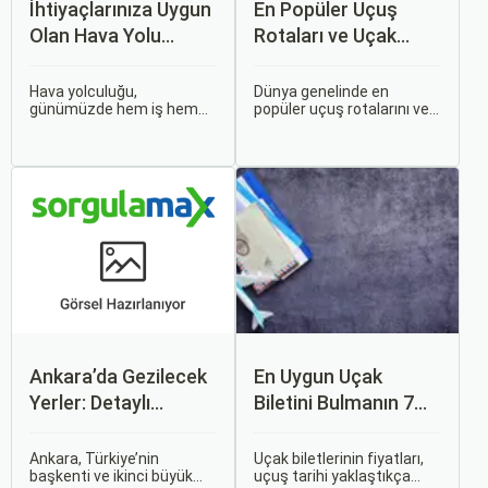
İhtiyaçlarınıza Uygun
En Popüler Uçuş
Olan Hava Yolu
Rotaları ve Uçak
Firmasını Nasıl
Bileti Fiyatları
Seçersiniz?
Hava yolculuğu,
Dünya genelinde en
günümüzde hem iş hem
popüler uçuş rotalarını ve
de tatil amaçlı seyahat
bu rotalardaki uçak bileti
edenler için vazgeçilmez
fiyatlarına dair ayrıntılı bir
bir ulaşım şekli haline geldi.
analiz yapmak oldukça
Ancak, her hava yolu
kapsamlı bir konudur. En
firması sunduğu hizmetler
popüler rotalar, çeşitli
ve fiyatlandırma politikaları
faktörlere bağlı olarak
açısından farklılık gösterir.
değişebilir; bunlar arasında
ekonomik durumlar, turizm
trendleri ve uluslararası
ilişkiler bulunmaktadır.
Ankara’da Gezilecek
En Uygun Uçak
Yerler: Detaylı
Biletini Bulmanın 7
Rehber
Püf Noktası
Ankara, Türkiye’nin
Uçak biletlerinin fiyatları,
başkenti ve ikinci büyük
uçuş tarihi yaklaştıkça