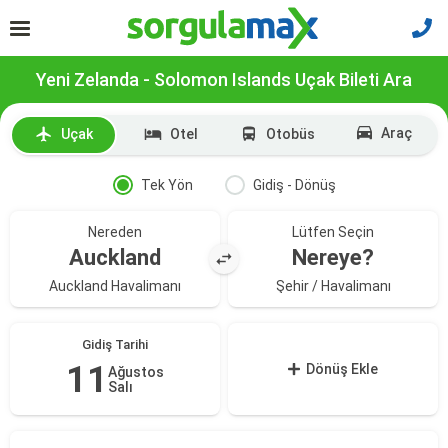
Yeni Zelanda - Solomon Islands Uçak Bileti Ara
Araç
Uçak
Otel
Otobüs
Tek Yön
Gidiş - Dönüş
Nereden
Lütfen Seçin
Auckland
Nereye?
Auckland Havalimanı
Şehir / Havalimanı
Gidiş Tarihi
11
Dönüş Ekle
Ağustos
Salı