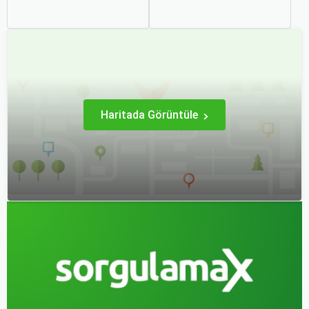
şehri olarak zengin tarihî
genellikle artar. Bu yüzden
mirası, kültürel etkinlikleri
erken rezervasyon
ve modern yaşam tarzı ile
yapmak, bütçenizden
dikkat çekmektedir.
tasarruf etmenin en etkili
Anadolu’nun kalbinde yer
yollarından biridir.
alan bu şehir, hem tarihî
zenginlikleri hem de doğal
güzellikleri ile
ziyaretçilerine çeşitli keşif
imkanları sunmaktadır.
Haritada Görüntüle