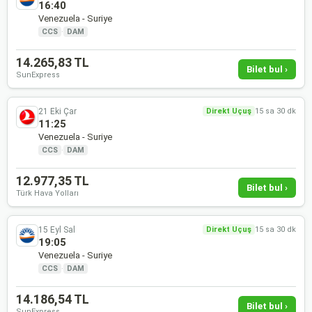
16:40
Venezuela - Suriye
CCS
·
DAM
14.265,83 TL
Bilet bul ›
SunExpress
21 Eki Çar
Direkt Uçuş
15 sa 30 dk
11:25
Venezuela - Suriye
CCS
·
DAM
12.977,35 TL
Bilet bul ›
Türk Hava Yolları
15 Eyl Sal
Direkt Uçuş
15 sa 30 dk
19:05
Venezuela - Suriye
CCS
·
DAM
14.186,54 TL
Bilet bul ›
SunExpress