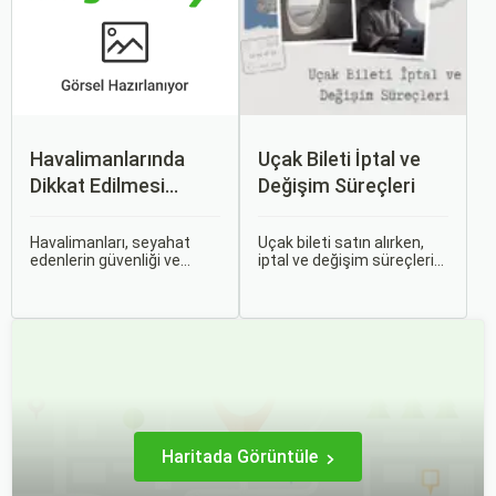
zorlaşabiliyor.
Havalimanlarında
Uçak Bileti İptal ve
Dikkat Edilmesi
Değişim Süreçleri
Gerekenler
Havalimanları, seyahat
Uçak bileti satın alırken,
edenlerin güvenliği ve
iptal ve değişim süreçlerini
rahatlığı için çeşitli
bilmek, seyahatinizde
kurallara ve düzenlemelere
beklenmedik durumlarla
tabidir. Bu yazıda,
karşılaştığınızda size
havalimanlarında dikkat
büyük avantaj sağlar. Bu
edilmesi gereken önemli
makalede, uçak bileti iptal
noktaları, güvenlik
ve değişim süreçlerinin
kontrollerini ve bekleme
nasıl işlediği, hangi
süreleri hakkında ipuçlarını
durumlarda ücret iadesi
detaylı bir şekilde ele
alabileceğiniz konularına
alacağız.
değineceğiz.
Haritada Görüntüle