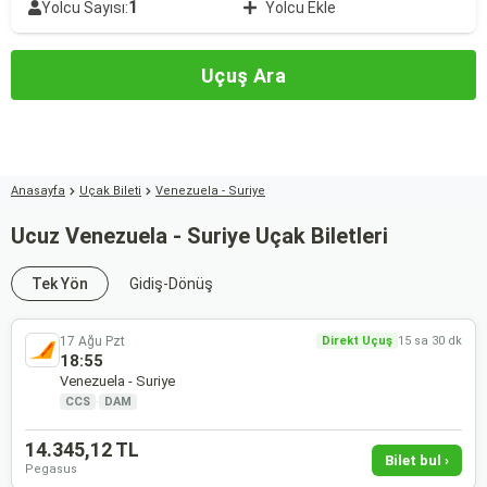
1
Yolcu Sayısı:
Yolcu Ekle
Uçuş Ara
Anasayfa
Uçak Bileti
Venezuela - Suriye
Ucuz Venezuela - Suriye Uçak Biletleri
Tek Yön
Gidiş-Dönüş
17 Ağu Pzt
Direkt Uçuş
15 sa 30 dk
18:55
Venezuela - Suriye
CCS
·
DAM
14.345,12 TL
Bilet bul ›
Pegasus