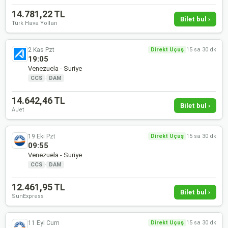
14.781,22 TL
Bilet bul ›
Türk Hava Yolları
2 Kas Pzt
Direkt Uçuş
15 sa 30 dk
19:05
Venezuela - Suriye
CCS
·
DAM
14.642,46 TL
Bilet bul ›
AJet
19 Eki Pzt
Direkt Uçuş
15 sa 30 dk
09:55
Venezuela - Suriye
CCS
·
DAM
12.461,95 TL
Bilet bul ›
SunExpress
11 Eyl Cum
Direkt Uçuş
15 sa 30 dk