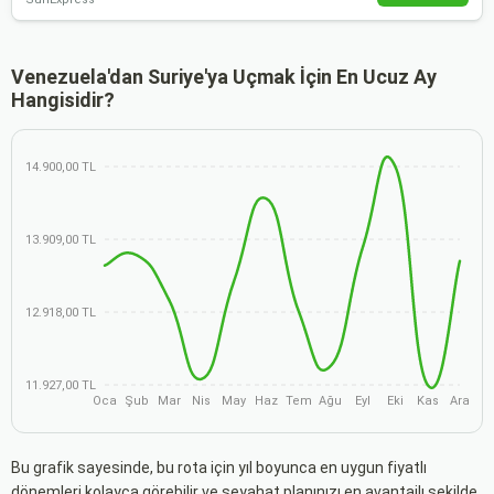
Venezuela'dan Suriye'ya Uçmak İçin En Ucuz Ay
Hangisidir?
14.900,00 TL
13.909,00 TL
12.918,00 TL
11.927,00 TL
Oca
Şub
Mar
Nis
May
Haz
Tem
Ağu
Eyl
Eki
Kas
Ara
Bu grafik sayesinde, bu rota için yıl boyunca en uygun fiyatlı
dönemleri kolayca görebilir ve seyahat planınızı en avantajlı şekilde