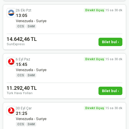
26 Eki Pzt
Direkt Uçuş
15 sa 30 dk
13:05
Venezuela - Suriye
CCS
·
DAM
14.642,46 TL
Bilet bul ›
SunExpress
6 Eyl Paz
Direkt Uçuş
15 sa 30 dk
15:45
Venezuela - Suriye
CCS
·
DAM
11.292,40 TL
Bilet bul ›
Türk Hava Yolları
30 Eyl Çar
Direkt Uçuş
15 sa 30 dk
21:25
Venezuela - Suriye
CCS
·
DAM