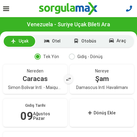
Venezuela - Suriye Uçak Bileti Ara
Araç
Uçak
Otel
Otobüs
Tek Yön
Gidiş - Dönüş
Nereden
Nereye
Caracas
Şam
Simon Bolivar Intl. - Maiquetia Simon Bolivar Int Havalimanı
Damascus Intl. Havalimanı
Gidiş Tarihi
09
Dönüş Ekle
Ağustos
Pazar