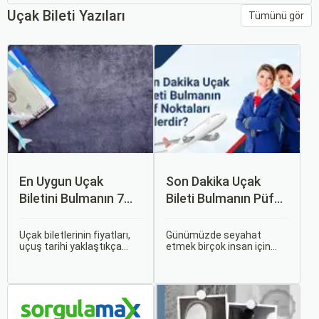
Uçak Bileti Yazıları
Tümünü gör
En Uygun Uçak
Son Dakika Uçak
Biletini Bulmanın 7
Bileti Bulmanın Püf
Püf Noktası
Noktaları Nelerdir?
Uçak biletlerinin fiyatları,
Günümüzde seyahat
uçuş tarihi yaklaştıkça
etmek birçok insan için
genellikle artar. Bu yüzden
vazgeçilmez bir tutku
erken rezervasyon
haline gelmiş durumda.
yapmak, bütçenizden
Ancak, bazen planlarımız
tasarruf etmenin en etkili
son dakikaya kalabiliyor ve
yollarından biridir.
bu durumda uygun fiyatlı
uçak bileti bulmak