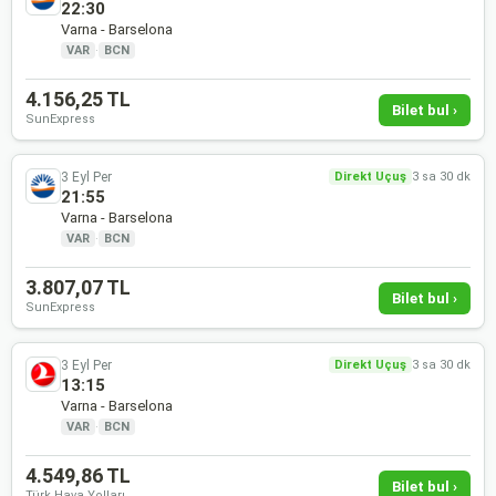
22:30
Varna - Barselona
VAR
·
BCN
4.156,25 TL
Bilet bul ›
SunExpress
3 Eyl Per
Direkt Uçuş
3 sa 30 dk
21:55
Varna - Barselona
VAR
·
BCN
3.807,07 TL
Bilet bul ›
SunExpress
3 Eyl Per
Direkt Uçuş
3 sa 30 dk
13:15
Varna - Barselona
VAR
·
BCN
4.549,86 TL
Bilet bul ›
Türk Hava Yolları