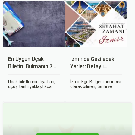
araştırma ile uygun fiyatlı
erken rezervasyon
uçak bileti bulmak
yapmak, yalnızca
mümkündür.
seyahatin maliyetini
azaltmakla kalmaz, aynı
zamanda daha kaliteli bir
seyahat deneyimi
yaşamanızı sağlar.
En Uygun Uçak
İzmir’de Gezilecek
Biletini Bulmanın 7
Yerler: Detaylı
Püf Noktası
Rehber
Uçak biletlerinin fiyatları,
İzmir, Ege Bölgesi’nin incisi
uçuş tarihi yaklaştıkça
olarak bilinen, tarihi ve
genellikle artar. Bu yüzden
kültürel zenginlikleri, doğal
erken rezervasyon
güzellikleri ve modern
yapmak, bütçenizden
yaşam tarzı ile öne çıkan
tasarruf etmenin en etkili
bir şehirdir. Türkiye’nin en
yollarından biridir.
büyük üçüncü şehri olan
İzmir, farklı dönemlere ait
tarihi eserleri, eşsiz plajları
ve renkli gece hayatı ile
ziyaretçilerine unutulmaz
deneyimler sunmaktadır.