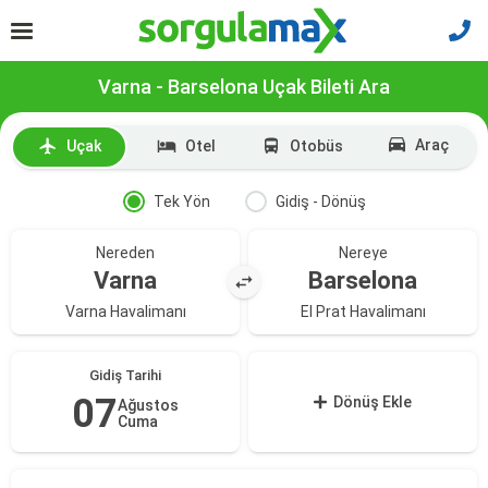
Varna - Barselona Uçak Bileti Ara
Araç
Uçak
Otel
Otobüs
Tek Yön
Gidiş - Dönüş
Nereden
Nereye
Varna
Barselona
Varna Havalimanı
El Prat Havalimanı
Gidiş Tarihi
07
Dönüş Ekle
Ağustos
Cuma