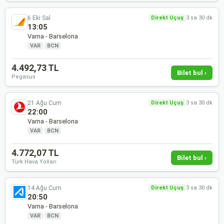
6 Eki Sal
Direkt Uçuş
3 sa 30 dk
13:05
Varna - Barselona
VAR
·
BCN
4.492,73 TL
Bilet bul ›
Pegasus
21 Ağu Cum
Direkt Uçuş
3 sa 30 dk
22:00
Varna - Barselona
VAR
·
BCN
4.772,07 TL
Bilet bul ›
Türk Hava Yolları
14 Ağu Cum
Direkt Uçuş
3 sa 30 dk
20:50
Varna - Barselona
VAR
·
BCN