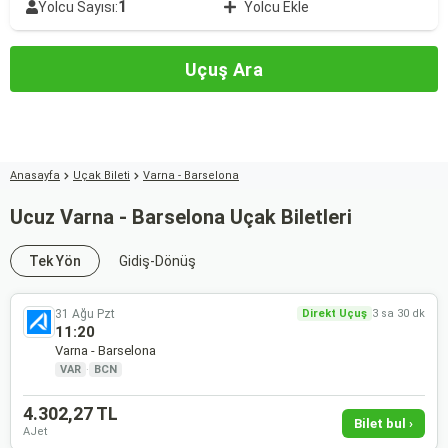
1
Yolcu Sayısı:
Yolcu Ekle
Uçuş Ara
Anasayfa
Uçak Bileti
Varna - Barselona
Ucuz Varna - Barselona Uçak Biletleri
Tek Yön
Gidiş-Dönüş
31 Ağu Pzt
Direkt Uçuş
3 sa 30 dk
11:20
Varna - Barselona
VAR
·
BCN
4.302,27 TL
Bilet bul ›
AJet