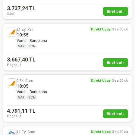
3.737,24 TL
Bilet bul ›
AJet
21 Eyl Pzt
Direkt Uçuş
3 sa 30 dk
10:55
Varna - Barselona
VAR
·
BCN
3.667,40 TL
Bilet bul ›
Pegasus
2 Eki Cum
Direkt Uçuş
3 sa 30 dk
18:05
Varna - Barselona
VAR
·
BCN
4.791,11 TL
Bilet bul ›
Pegasus
11 Eyl Cum
Direkt Uçuş
3 sa 30 dk