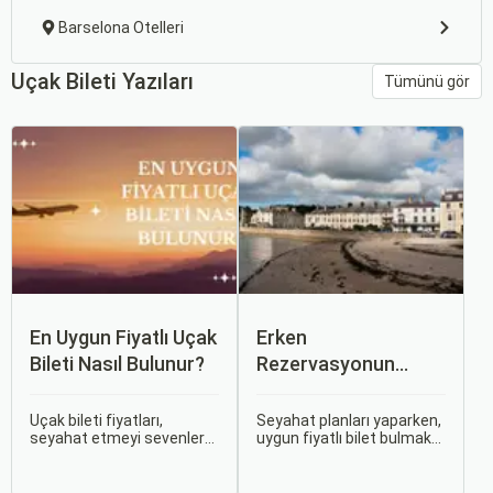
Barselona Otelleri
Uçak Bileti Yazıları
Tümünü gör
En Uygun Fiyatlı Uçak
Erken
Bileti Nasıl Bulunur?
Rezervasyonun
Avantajları: Uçak ve
Otobüs Bileti Satın
Uçak bileti fiyatları,
Seyahat planları yaparken,
seyahat etmeyi sevenler
uygun fiyatlı bilet bulmak
Alma İpuçları
için önemli bir maliyet
ve bu sayede bütçenizi
kalemidir. Ancak, doğru
korumak herkesin
stratejiler ve biraz
arzusudur. Günümüzde