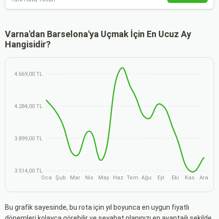
Varna'dan Barselona'ya Uçmak İçin En Ucuz Ay
Hangisidir?
4.669,00 TL
4.284,00 TL
3.899,00 TL
3.514,00 TL
Oca
Şub
Mar
Nis
May
Haz
Tem
Ağu
Eyl
Eki
Kas
Ara
Bu grafik sayesinde, bu rota için yıl boyunca en uygun fiyatlı
dönemleri kolayca görebilir ve seyahat planınızı en avantajlı şekilde