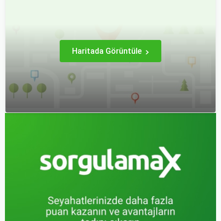
anda bavulları toplayıp yola
deneyimi hem sizin hem
çıkmak bazen zorlayıcı
de çocuklarınız için keyifli
olabilir.
hale getirebilirsiniz.
Haritada Görüntüle