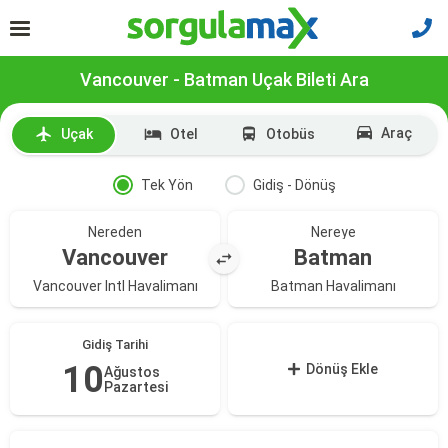
Vancouver - Batman Uçak Bileti Ara
Araç
Uçak
Otel
Otobüs
Tek Yön
Gidiş - Dönüş
Nereden
Nereye
Vancouver
Batman
Vancouver Intl Havalimanı
Batman Havalimanı
Gidiş Tarihi
10
Dönüş Ekle
Ağustos
Pazartesi