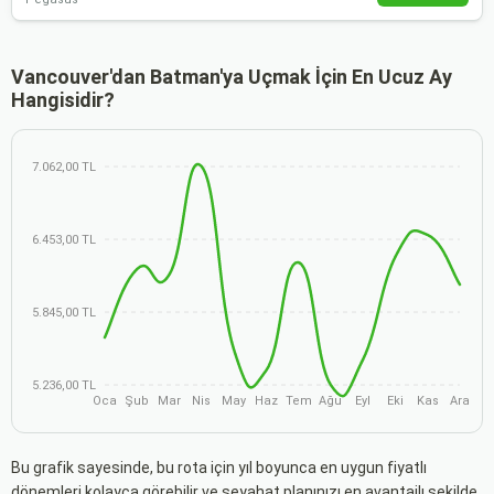
Vancouver'dan Batman'ya Uçmak İçin En Ucuz Ay
Hangisidir?
7.062,00 TL
6.453,00 TL
5.845,00 TL
5.236,00 TL
Oca
Şub
Mar
Nis
May
Haz
Tem
Ağu
Eyl
Eki
Kas
Ara
Bu grafik sayesinde, bu rota için yıl boyunca en uygun fiyatlı
dönemleri kolayca görebilir ve seyahat planınızı en avantajlı şekilde