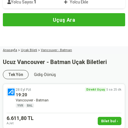
1
Yolcu Sayısı:
Yolcu Ekle
Uçuş Ara
Anasayfa
Uçak Bileti
Vancouver - Batman
Ucuz Vancouver - Batman Uçak Biletleri
Tek Yön
Gidiş-Dönüş
28 Eyl Pzt
Direkt Uçuş
5 sa 25 dk
19:20
Vancouver - Batman
YVR
·
BAL
6.611,80 TL
Bilet bul ›
AJet