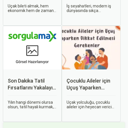
Uçak bileti almak, hem
İş seyahatleri, modern iş
ekonomik hem de zaman
dünyasında sıkça
açısından en verimli seçimi
karşılaşılan ve işlevselliği
yapmak açısından dikkat
sağlamak adına özenle
edilmesi gereken birçok
planlanması gereken
unsuru barındırır. Bu
süreçlerdir. Özellikle uçak
makalede, uçak bileti
bileti seçimi, seyahatinizin
alırken dikkat etmeniz
başarısını doğrudan
gereken önemli noktaları
etkileyen unsurlardan
ele alacak ve Sorgulamax.
biridir.
Son Dakika Tatil
Çocuklu Aileler için
Fırsatlarını Yakalayın:
Uçuş Yaparken
Uygun Uçak ve Otel
Dikkat Edilmesi
İpuçları
Gerekenler
Yılın hangi dönemi olursa
Uçak yolculuğu, çocuklu
olsun, tatil hayali kurmak,
aileler için heyecan verici
bir sonraki seyahatinizi
olmasının yanı sıra, bazen
planlamak heyecan
zorlu ve stresli bir deneyim
vericidir. Fakat son
olabilir. Ancak, doğru
dakikada karar verip bir
hazırlık ve stratejilerle bu