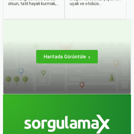
olsun, tatil hayali kurmak,
uçak ve otobüs
bir sonraki seyahatinizi
seçenekleri arasında
planlamak heyecan
kararsız kalabilirsiniz. Her
vericidir. Fakat son
iki ulaşım şekli de farklı
dakikada karar verip bir
ihtiyaçlara hitap eden,
anda bavulları toplayıp yola
çeşitli avantajlar ve
çıkmak bazen zorlayıcı
dezavantajlar sunar.
olabilir.
Haritada Görüntüle