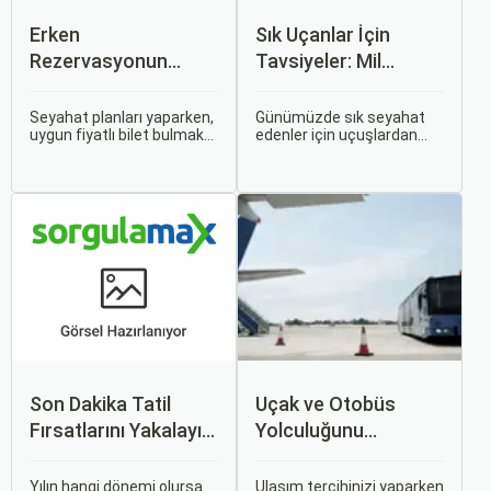
Erken
Sık Uçanlar İçin
Rezervasyonun
Tavsiyeler: Mil
Avantajları: Uçak ve
Puanları ve Fırsatlar
Otobüs Bileti Satın
Seyahat planları yaparken,
Günümüzde sık seyahat
uygun fiyatlı bilet bulmak
edenler için uçuşlardan
Alma İpuçları
ve bu sayede bütçenizi
maksimum verim almak
korumak herkesin
oldukça önemli. Bu
arzusudur. Günümüzde
noktada devreye mil
erken rezervasyon
puanları ve çeşitli seyahat
yapmak, yalnızca
fırsatları giriyor.
seyahatin maliyetini
azaltmakla kalmaz, aynı
zamanda daha kaliteli bir
seyahat deneyimi
yaşamanızı sağlar.
Son Dakika Tatil
Uçak ve Otobüs
Fırsatlarını Yakalayın:
Yolculuğunu
Uygun Uçak ve Otel
Karşılaştırın: Hangisi
İpuçları
Sizin İçin Uygun?
Yılın hangi dönemi olursa
Ulaşım tercihinizi yaparken