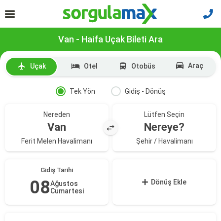
Van - Haifa Uçak Bileti Ara
Araç
Uçak
Otel
Otobüs
Tek Yön
Gidiş - Dönüş
Nereden
Lütfen Seçin
Van
Nereye?
Ferit Melen Havalimanı
Şehir / Havalimanı
Gidiş Tarihi
08
Dönüş Ekle
Ağustos
Cumartesi