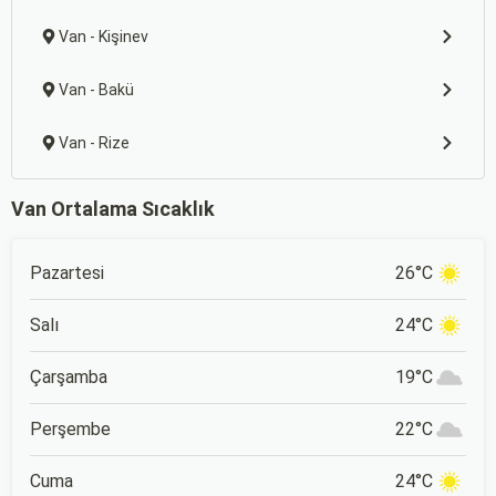
Van - Kişinev
Van - Bakü
Van - Rize
Van Ortalama Sıcaklık
Pazartesi
26°C
Salı
24°C
Çarşamba
19°C
Perşembe
22°C
Cuma
24°C