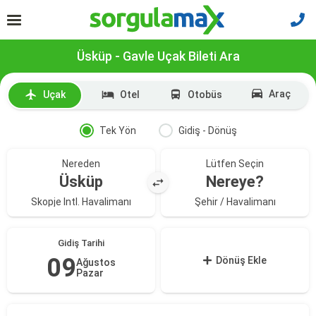
Üsküp - Gavle Uçak Bileti Ara
Araç
Uçak
Otel
Otobüs
Tek Yön
Gidiş - Dönüş
Nereden
Lütfen Seçin
Üsküp
Nereye?
Skopje Intl. Havalimanı
Şehir / Havalimanı
Gidiş Tarihi
09
Dönüş Ekle
Ağustos
Pazar