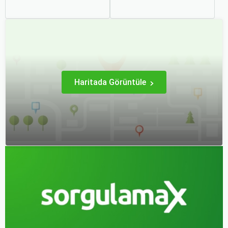
şehri olarak zengin tarihî
bir sonraki seyahatinizi
mirası, kültürel etkinlikleri
planlamak heyecan
ve modern yaşam tarzı ile
vericidir. Fakat son
dikkat çekmektedir.
dakikada karar verip bir
Anadolu’nun kalbinde yer
anda bavulları toplayıp yola
alan bu şehir, hem tarihî
çıkmak bazen zorlayıcı
zenginlikleri hem de doğal
olabilir.
güzellikleri ile
ziyaretçilerine çeşitli keşif
imkanları sunmaktadır.
Haritada Görüntüle