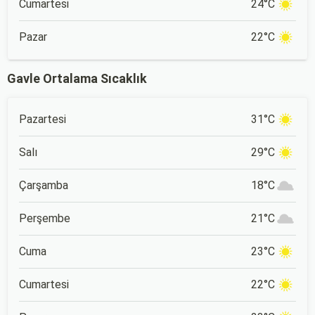
Cumartesi
24°C
Pazar
22°C
Gavle Ortalama Sıcaklık
Pazartesi
31°C
Salı
29°C
Çarşamba
18°C
Perşembe
21°C
Cuma
23°C
Cumartesi
22°C