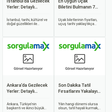
İstanbul’da Gezilecek
En Uygun Uçak
Yerler: Detaylı
Biletini Bulmanın 7
Rehber
Püf Noktası
İstanbul, tarihi, kültürel ve
Uçak biletlerinin fiyatları,
doğal güzellikleri ile
uçuş tarihi yaklaştıkça
dünyanın en büyüleyici
genellikle artar. Bu yüzden
şehirlerinden biridir. İki
erken rezervasyon
kıtayı birleştiren bu şehir,
yapmak, bütçenizden
binlerce yıllık tarihine
tasarruf etmenin en etkili
rağmen modern dünyanın
yollarından biridir.
dinamikleriyle uyum içinde
yaşamaktadır.
Ankara’da Gezilecek
Son Dakika Tatil
Yerler: Detaylı
Fırsatlarını Yakalayın:
Rehber
Uygun Uçak ve Otel
İpuçları
Ankara, Türkiye’nin
Yılın hangi dönemi olursa
başkenti ve ikinci büyük
olsun, tatil hayali kurmak,