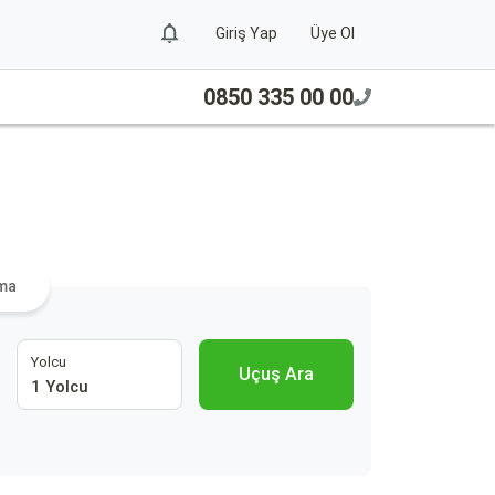
Giriş Yap
Üye Ol
0850 335 00 00
ama
Yolcu
Uçuş Ara
1 Yolcu