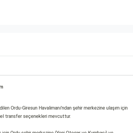
ım
 edilen Ordu-Giresun Havalimanı'ndan şehir merkezine ulaşım için
özel transfer seçenekleri mevcuttur.
uş için Ordu şehir merkezine (Yeni Otogar ve Kumbaşı) ve