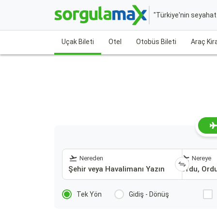
"Türkiye'nin seyaha
Uçak Bileti
Otel
Otobüs Bileti
Araç Ki
Nereden
Nereye
Tek Yön
Gidiş - Dönüş