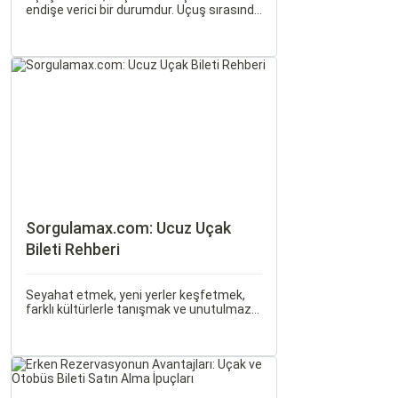
endişe verici bir durumdur. Uçuş sırasında
hissedilen bu korku ve endişe, seyahat
etmek zorunda olan kişiler için büyük bir
sorun teşkil edebilir.
Sorgulamax.com: Ucuz Uçak
Bileti Rehberi
Seyahat etmek, yeni yerler keşfetmek,
farklı kültürlerle tanışmak ve unutulmaz
anılar biriktirmek için mükemmel bir
yoldur. Bu yolculukların ilk adımı ise,
genellikle bir uçak bileti satın almaktır.