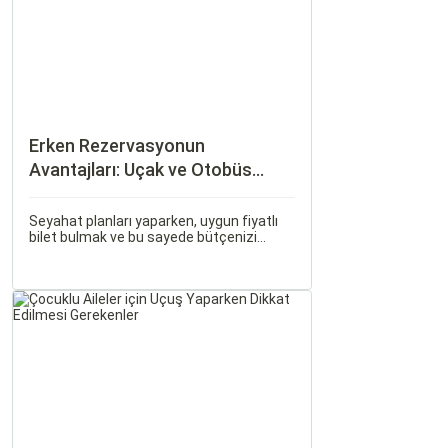
Erken Rezervasyonun
Avantajları: Uçak ve Otobüs
Bileti Satın Alma İpuçları
Seyahat planları yaparken, uygun fiyatlı
bilet bulmak ve bu sayede bütçenizi
korumak herkesin arzusudur. Günümüzde
erken rezervasyon yapmak, yalnızca
seyahatin maliyetini azaltmakla kalmaz,
aynı zamanda daha kaliteli bir seyahat
deneyimi yaşamanızı sağlar.