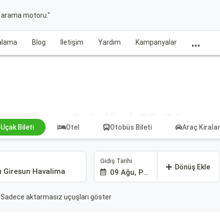
t arama motoru."
...
ralama
Blog
İletişim
Yardım
Kampanyalar
Umea - Ordu Uçak Bileti Ara
Uçak Bileti
Otel
Otobüs Bileti
Araç Kiral
Gidiş Tarihi
Dönüş Ekle
09 Ağu, Paz
Sadece aktarmasız uçuşları göster