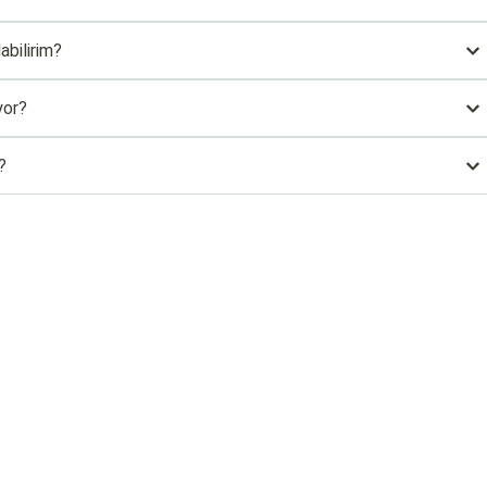
abilirim?
yor?
?