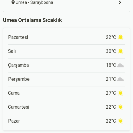
Umea - Saraybosna
Umea Ortalama Sıcaklık
Pazartesi
22°C
Salı
30°C
Çarşamba
18°C
Perşembe
21°C
Cuma
27°C
Cumartesi
22°C
Pazar
22°C