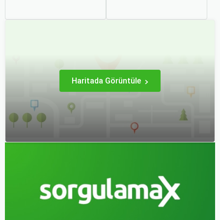
şehri olarak zengin tarihî
rahatlığı için çeşitli
mirası, kültürel etkinlikleri
kurallara ve düzenlemelere
ve modern yaşam tarzı ile
tabidir. Bu yazıda,
dikkat çekmektedir.
havalimanlarında dikkat
Anadolu’nun kalbinde yer
edilmesi gereken önemli
alan bu şehir, hem tarihî
noktaları, güvenlik
zenginlikleri hem de doğal
kontrollerini ve bekleme
güzellikleri ile
süreleri hakkında ipuçlarını
ziyaretçilerine çeşitli keşif
detaylı bir şekilde ele
imkanları sunmaktadır.
alacağız.
Haritada Görüntüle