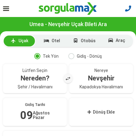
Umea - Nevşehir Uçak Bileti Ara
Araç
Uçak
Otel
Otobüs
Tek Yön
Gidiş - Dönüş
Lütfen Seçin
Nereye
Nereden?
Nevşehir
Şehir / Havalimanı
Kapadokya Havalimanı
Gidiş Tarihi
09
Dönüş Ekle
Ağustos
Pazar