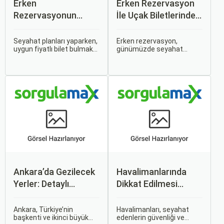
Erken
Erken Rezervasyon
Rezervasyonun
İle Uçak Biletlerinde
Avantajları: Uçak ve
%50’ye Varan
Otobüs Bileti Satın
İndirimler: Nasıl
Seyahat planları yaparken,
Erken rezervasyon,
uygun fiyatlı bilet bulmak
günümüzde seyahat
Alma İpuçları
Avantajlar Sağlanır?
ve bu sayede bütçenizi
severler için hem
korumak herkesin
ekonomik hem de rahat bir
arzusudur. Günümüzde
uçuş deneyimi sunmanın
erken rezervasyon
en önemli yollarından biri
yapmak, yalnızca
haline gelmiştir. Özellikle
seyahatin maliyetini
tatil veya iş seyahatlerinde
azaltmakla kalmaz, aynı
uçak biletlerine erken
zamanda daha kaliteli bir
rezervasyon yapmak, daha
seyahat deneyimi
uygun fiyatlarla uçuş
yaşamanızı sağlar.
imkanı sağlar.
Ankara’da Gezilecek
Havalimanlarında
Yerler: Detaylı
Dikkat Edilmesi
Rehber
Gerekenler
Ankara, Türkiye’nin
Havalimanları, seyahat
başkenti ve ikinci büyük
edenlerin güvenliği ve