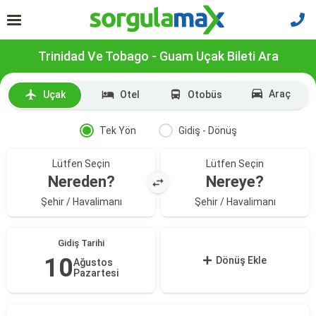
Trinidad Ve Tobago - Guam Uçak Bileti Ara
Araç
Uçak
Otel
Otobüs
Tek Yön
Gidiş - Dönüş
Lütfen Seçin
Lütfen Seçin
Nereden?
Nereye?
Şehir / Havalimanı
Şehir / Havalimanı
Gidiş Tarihi
10
Dönüş Ekle
Ağustos
Pazartesi