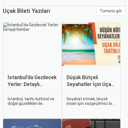
Uçak Bileti Yazıları
Tümünü gör
İstanbul’da Gezilecek
Düşük Bütçeli
Yerler: Detaylı
Seyahatler İçin Uçak
Rehber
Bileti Taktikleri
İstanbul, tarihi, kültürel ve
Seyahat etmek, birçok
doğal güzellikleri ile
insan için vazgeçilmez bir
dünyanın en büyüleyici
tutkudur. Yeni yerler
şehirlerinden biridir. İki
keşfetmek, farklı
kıtayı birleştiren bu şehir,
kültürlerle tanışmak ve
binlerce yıllık tarihine
unutulmaz anılar
rağmen modern dünyanın
biriktirmek için seyahat