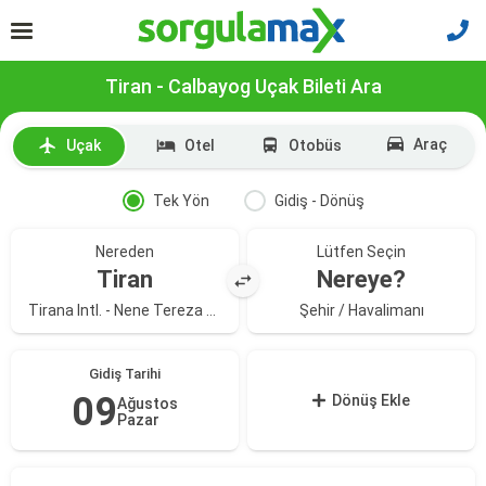
Tiran - Calbayog Uçak Bileti Ara
Araç
Uçak
Otel
Otobüs
Tek Yön
Gidiş - Dönüş
Nereden
Lütfen Seçin
Tiran
Nereye?
Tirana Intl. - Nene Tereza Havalimanı
Şehir / Havalimanı
Gidiş Tarihi
09
Dönüş Ekle
Ağustos
Pazar