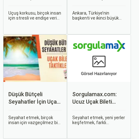
Tavsiyeler
Rehber
Uçuş korkusu, birçok insan
Ankara, Türkiye’nin
için stresli ve endişe verici
başkenti ve ikinci büyük
bir durumdur. Uçuş
şehri olarak zengin tarihî
sırasında hissedilen bu
mirası, kültürel etkinlikleri
korku ve endişe, seyahat
ve modern yaşam tarzı ile
etmek zorunda olan kişiler
dikkat çekmektedir.
için büyük bir sorun teşkil
Anadolu’nun kalbinde yer
edebilir.
alan bu şehir, hem tarihî
zenginlikleri hem de doğal
güzellikleri ile
ziyaretçilerine çeşitli keşif
imkanları sunmaktadır.
Düşük Bütçeli
Sorgulamax.com:
Seyahatler İçin Uçak
Ucuz Uçak Bileti
Bileti Taktikleri
Rehberi
Seyahat etmek, birçok
Seyahat etmek, yeni yerler
insan için vazgeçilmez bir
keşfetmek, farklı
tutkudur. Yeni yerler
kültürlerle tanışmak ve
keşfetmek, farklı
unutulmaz anılar
kültürlerle tanışmak ve
biriktirmek için mükemmel