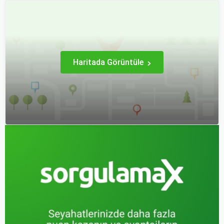
unutulmaz anılar
bir yoldur. Bu yolculukların
biriktirmek için seyahat
ilk adımı ise, genellikle bir
etmek harika bir yoldur.
uçak bileti satın almaktır.
Haritada Görüntüle