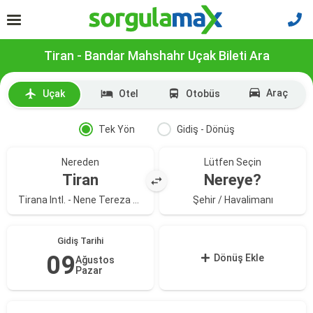
Tiran - Bandar Mahshahr Uçak Bileti Ara
Araç
Uçak
Otel
Otobüs
Tek Yön
Gidiş - Dönüş
Nereden
Lütfen Seçin
Tiran
Nereye?
Tirana Intl. - Nene Tereza Havalimanı
Şehir / Havalimanı
Gidiş Tarihi
09
Dönüş Ekle
Ağustos
Pazar