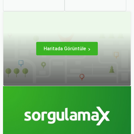
seyahat edenler için ucuz
bir sonraki seyahatinizi
uçak bileti bulmak her
planlamak heyecan
zaman cazip olmuştur.
vericidir. Fakat son
Peki, uçak biletinizi daha
dakikada karar verip bir
uygun fiyatlarla nasıl
anda bavulları toplayıp yola
alabilirsiniz? Aslında doğru
çıkmak bazen zorlayıcı
zamanda ve doğru
olabilir.
yöntemlerle uçak bileti
almanın birçok püf noktası
var.
Haritada Görüntüle