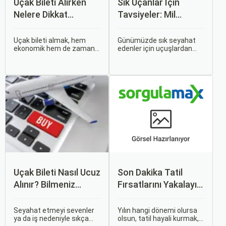
Uçak Bileti Alırken
Sık Uçanlar İçin
Nelere Dikkat
Tavsiyeler: Mil
Etmelisiniz?
Puanları ve Fırsatlar
Uçak bileti almak, hem
Günümüzde sık seyahat
ekonomik hem de zaman
edenler için uçuşlardan
açısından en verimli seçimi
maksimum verim almak
yapmak açısından dikkat
oldukça önemli. Bu
edilmesi gereken birçok
noktada devreye mil
unsuru barındırır. Bu
puanları ve çeşitli seyahat
makalede, uçak bileti
fırsatları giriyor.
alırken dikkat etmeniz
gereken önemli noktaları
ele alacak ve Sorgulamax.
Uçak Bileti Nasıl Ucuz
Son Dakika Tatil
Alınır? Bilmeniz
Fırsatlarını Yakalayın:
Gereken Tüm
Uygun Uçak ve Otel
Detaylar
İpuçları
Seyahat etmeyi sevenler
Yılın hangi dönemi olursa
ya da iş nedeniyle sıkça
olsun, tatil hayali kurmak,