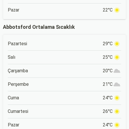
Pazar
22°C
Abbotsford Ortalama Sıcaklık
Pazartesi
29°C
Salı
25°C
Çarşamba
20°C
Perşembe
21°C
Cuma
24°C
Cumartesi
26°C
Pazar
24°C