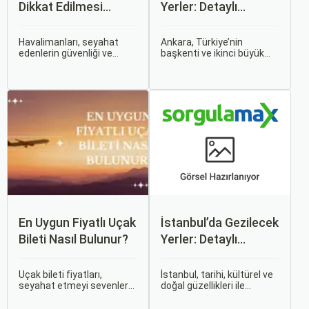
Dikkat Edilmesi
Yerler: Detaylı
Gerekenler
Rehber
Havalimanları, seyahat
Ankara, Türkiye’nin
edenlerin güvenliği ve
başkenti ve ikinci büyük
rahatlığı için çeşitli
şehri olarak zengin tarihî
kurallara ve düzenlemelere
mirası, kültürel etkinlikleri
tabidir. Bu yazıda,
ve modern yaşam tarzı ile
havalimanlarında dikkat
dikkat çekmektedir.
edilmesi gereken önemli
Anadolu’nun kalbinde yer
noktaları, güvenlik
alan bu şehir, hem tarihî
kontrollerini ve bekleme
zenginlikleri hem de doğal
süreleri hakkında ipuçlarını
güzellikleri ile
detaylı bir şekilde ele
ziyaretçilerine çeşitli keşif
alacağız.
imkanları sunmaktadır.
En Uygun Fiyatlı Uçak
İstanbul’da Gezilecek
Bileti Nasıl Bulunur?
Yerler: Detaylı
Rehber
Uçak bileti fiyatları,
İstanbul, tarihi, kültürel ve
seyahat etmeyi sevenler
doğal güzellikleri ile
için önemli bir maliyet
dünyanın en büyüleyici
kalemidir. Ancak, doğru
şehirlerinden biridir. İki