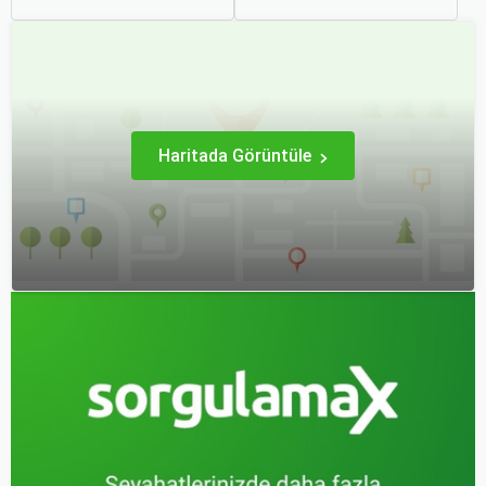
stratejiler ve biraz
kıtayı birleştiren bu şehir,
araştırma ile uygun fiyatlı
binlerce yıllık tarihine
uçak bileti bulmak
rağmen modern dünyanın
mümkündür.
dinamikleriyle uyum içinde
yaşamaktadır.
Haritada Görüntüle