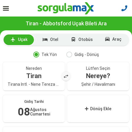
Tiran - Abbotsford Uçak Bileti Ara
Araç
Uçak
Otel
Otobüs
Tek Yön
Gidiş - Dönüş
Nereden
Lütfen Seçin
Tiran
Nereye?
Tirana Intl. - Nene Tereza Havalimanı
Şehir / Havalimanı
Gidiş Tarihi
08
Dönüş Ekle
Ağustos
Cumartesi