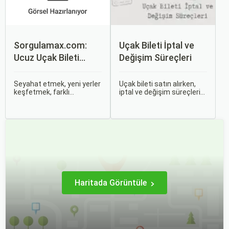
alacağız.
Sorgulamax.com:
Uçak Bileti İptal ve
Ucuz Uçak Bileti
Değişim Süreçleri
Rehberi
Seyahat etmek, yeni yerler
Uçak bileti satın alırken,
keşfetmek, farklı
iptal ve değişim süreçlerini
kültürlerle tanışmak ve
bilmek, seyahatinizde
unutulmaz anılar
beklenmedik durumlarla
biriktirmek için mükemmel
karşılaştığınızda size
bir yoldur. Bu yolculukların
büyük avantaj sağlar. Bu
ilk adımı ise, genellikle bir
makalede, uçak bileti iptal
uçak bileti satın almaktır.
ve değişim süreçlerinin
nasıl işlediği, hangi
durumlarda ücret iadesi
alabileceğiniz konularına
değineceğiz.
Haritada Görüntüle