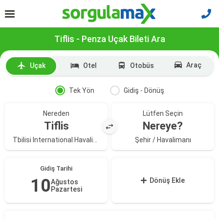
Tiflis - Penza Uçak Bileti Ara
Araç
Uçak
Otel
Otobüs
Tek Yön
Gidiş - Dönüş
Nereden
Lütfen Seçin
Tiflis
Nereye?
Tbilisi International Havalimanı
Şehir / Havalimanı
Gidiş Tarihi
10
Dönüş Ekle
Ağustos
Pazartesi