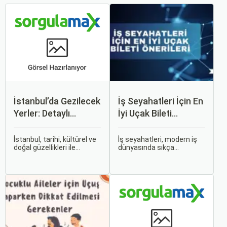
İstanbul’da Gezilecek
İş Seyahatleri İçin En
Yerler: Detaylı
İyi Uçak Bileti
Rehber
Önerileri
İstanbul, tarihi, kültürel ve
İş seyahatleri, modern iş
doğal güzellikleri ile
dünyasında sıkça
dünyanın en büyüleyici
karşılaşılan ve işlevselliği
şehirlerinden biridir. İki
sağlamak adına özenle
kıtayı birleştiren bu şehir,
planlanması gereken
binlerce yıllık tarihine
süreçlerdir. Özellikle uçak
rağmen modern dünyanın
bileti seçimi, seyahatinizin
dinamikleriyle uyum içinde
başarısını doğrudan
yaşamaktadır.
etkileyen unsurlardan
biridir.