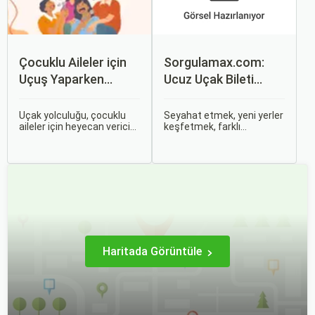
Çocuklu Aileler için
Sorgulamax.com:
Uçuş Yaparken
Ucuz Uçak Bileti
Dikkat Edilmesi
Rehberi
Gerekenler
Uçak yolculuğu, çocuklu
Seyahat etmek, yeni yerler
aileler için heyecan verici
keşfetmek, farklı
olmasının yanı sıra, bazen
kültürlerle tanışmak ve
zorlu ve stresli bir deneyim
unutulmaz anılar
olabilir. Ancak, doğru
biriktirmek için mükemmel
hazırlık ve stratejilerle bu
bir yoldur. Bu yolculukların
deneyimi hem sizin hem
ilk adımı ise, genellikle bir
de çocuklarınız için keyifli
uçak bileti satın almaktır.
hale getirebilirsiniz.
Haritada Görüntüle