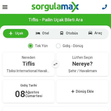
Tiflis - Pailin Uçak Bileti Ara
Araç
Uçak
Otel
Otobüs
Tek Yön
Gidiş - Dönüş
Nereden
Lütfen Seçin
Tiflis
Nereye?
Tbilisi International Havalimanı
Şehir / Havalimanı
Gidiş Tarihi
08
Dönüş Ekle
Ağustos
Cumartesi