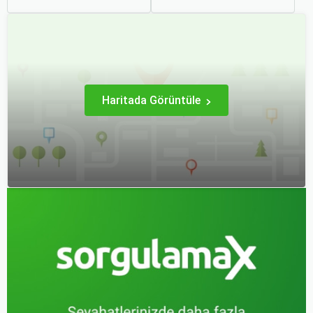
zaman cazip olmuştur.
arzusudur. Günümüzde
Peki, uçak biletinizi daha
erken rezervasyon
uygun fiyatlarla nasıl
yapmak, yalnızca
alabilirsiniz? Aslında doğru
seyahatin maliyetini
zamanda ve doğru
azaltmakla kalmaz, aynı
yöntemlerle uçak bileti
zamanda daha kaliteli bir
almanın birçok püf noktası
seyahat deneyimi
var.
yaşamanızı sağlar.
Haritada Görüntüle