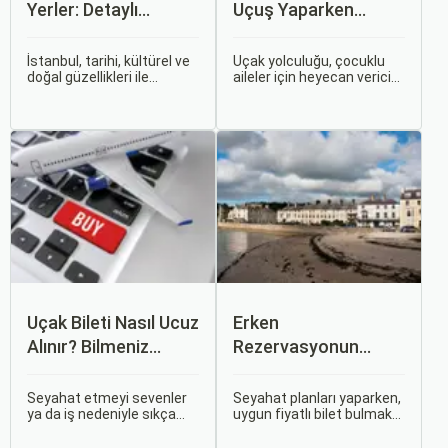
Yerler: Detaylı
Uçuş Yaparken
Rehber
Dikkat Edilmesi
Gerekenler
İstanbul, tarihi, kültürel ve
Uçak yolculuğu, çocuklu
doğal güzellikleri ile
aileler için heyecan verici
dünyanın en büyüleyici
olmasının yanı sıra, bazen
şehirlerinden biridir. İki
zorlu ve stresli bir deneyim
kıtayı birleştiren bu şehir,
olabilir. Ancak, doğru
binlerce yıllık tarihine
hazırlık ve stratejilerle bu
rağmen modern dünyanın
deneyimi hem sizin hem
dinamikleriyle uyum içinde
de çocuklarınız için keyifli
yaşamaktadır.
hale getirebilirsiniz.
Uçak Bileti Nasıl Ucuz
Erken
Alınır? Bilmeniz
Rezervasyonun
Gereken Tüm
Avantajları: Uçak ve
Detaylar
Otobüs Bileti Satın
Seyahat etmeyi sevenler
Seyahat planları yaparken,
ya da iş nedeniyle sıkça
uygun fiyatlı bilet bulmak
Alma İpuçları
seyahat edenler için ucuz
ve bu sayede bütçenizi
uçak bileti bulmak her
korumak herkesin