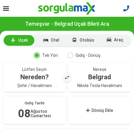
Temeşvar - Belgrad Uçak Bileti Ara
Araç
Uçak
Otel
Otobüs
Tek Yön
Gidiş - Dönüş
Lütfen Seçin
Nereye
Nereden?
Belgrad
Şehir / Havalimanı
Nikola Tesla Havalimanı
Gidiş Tarihi
08
Dönüş Ekle
Ağustos
Cumartesi