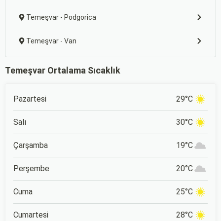
Temeşvar - Podgorica
Temeşvar - Van
Temeşvar Ortalama Sıcaklık
Pazartesi
29°C
Salı
30°C
Çarşamba
19°C
Perşembe
20°C
Cuma
25°C
Cumartesi
28°C