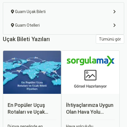
Guam Uçak Bileti
Guam Otelleri
Uçak Bileti Yazıları
Tümünü gör
En Popüler Uçuş
İhtiyaçlarınıza Uygun
Rotaları ve Uçak
Olan Hava Yolu
Bileti Fiyatları
Firmasını Nasıl
Seçersiniz?
Dünya genelinde en
Hava yolculuğu,