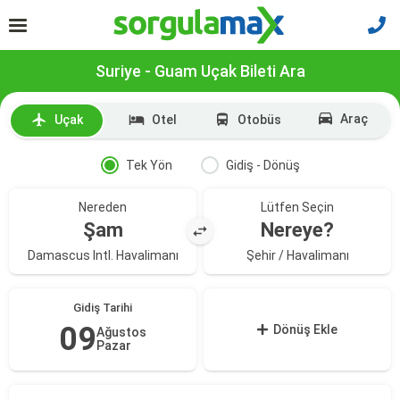
Suriye - Guam Uçak Bileti Ara
Araç
Uçak
Otel
Otobüs
Tek Yön
Gidiş - Dönüş
Nereden
Lütfen Seçin
Şam
Nereye?
Damascus Intl. Havalimanı
Şehir / Havalimanı
Gidiş Tarihi
09
Dönüş Ekle
Ağustos
Pazar