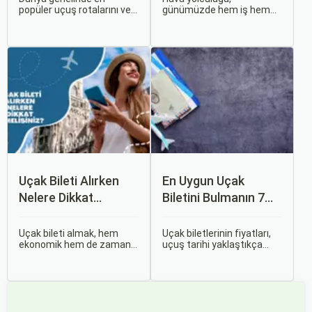
popüler uçuş rotalarını ve
günümüzde hem iş hem
bu rotalardaki uçak bileti
de tatil amaçlı seyahat
fiyatlarına dair ayrıntılı bir
edenler için vazgeçilmez
analiz yapmak oldukça
bir ulaşım şekli haline geldi.
kapsamlı bir konudur. En
Ancak, her hava yolu
popüler rotalar, çeşitli
firması sunduğu hizmetler
faktörlere bağlı olarak
ve fiyatlandırma politikaları
değişebilir; bunlar arasında
açısından farklılık gösterir.
ekonomik durumlar, turizm
trendleri ve uluslararası
ilişkiler bulunmaktadır.
Uçak Bileti Alırken
En Uygun Uçak
Nelere Dikkat
Biletini Bulmanın 7
Etmelisiniz?
Püf Noktası
Uçak bileti almak, hem
Uçak biletlerinin fiyatları,
ekonomik hem de zaman
uçuş tarihi yaklaştıkça
açısından en verimli seçimi
genellikle artar. Bu yüzden
yapmak açısından dikkat
erken rezervasyon
edilmesi gereken birçok
yapmak, bütçenizden
unsuru barındırır. Bu
tasarruf etmenin en etkili
makalede, uçak bileti
yollarından biridir.
alırken dikkat etmeniz