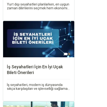
Yurt dışı seyahatleri planlarken, en uygun
zaman dilimlerini seçmek hem ekonomik
açıdan avantaj sağlar hem de daha keyifli
bir tatil geçirmenizi sağlar. Bu yazıda,
mevsimsel değişiklikleri, özel tatil
günlerini ve Sorgulamax.
İş Seyahatleri İçin En İyi Uçak
Bileti Önerileri
İş seyahatleri, modern iş dünyasında
sıkça karşılaşılan ve işlevselliği sağlamak
adına özenle planlanması gereken
süreçlerdir. Özellikle uçak bileti seçimi,
seyahatinizin başarısını doğrudan
etkileyen unsurlardan biridir.