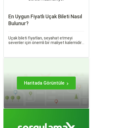
En Uygun Fiyatlı Uçak Bileti Nasıl
Bulunur?
Uçak bileti fiyatları, seyahat etmeyi
sevenler için önemli bir maliyet kalemidir.
Ancak, doğru stratejiler ve biraz
araştırma ile uygun fiyatlı uçak bileti
bulmak mümkündür.
Haritada Görüntüle