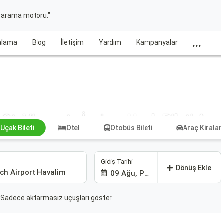
t arama motoru."
...
ralama
Blog
İletişim
Yardım
Kampanyalar
St. Vincent - İsviçre Uçak Bileti Ara
Uçak Bileti
Otel
Otobüs Bileti
Araç Kiral
Gidiş Tarihi
Dönüş Ekle
09 Ağu, Paz
Sadece aktarmasız uçuşları göster