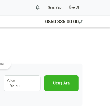
Giriş Yap
Üye Ol
0850 335 00 00
ama
Yolcu
Uçuş Ara
1 Yolcu