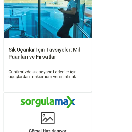
Sık Uçanlar İçin Tavsiyeler: Mil
Puanları ve Fırsatlar
Günümüzde sık seyahat edenler için
uçuşlardan maksimum verim almak
oldukça önemli. Bu noktada devreye mil
puanları ve çeşitli seyahat fırsatları
giriyor.