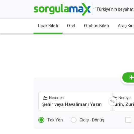
"Türkiye'nin seyaha
Uçak Bileti
Otel
Otobüs Bileti
Araç Ki
Nereden
Nereye
Tek Yön
Gidiş - Dönüş