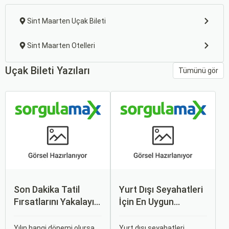
Sint Maarten Uçak Bileti
Sint Maarten Otelleri
Uçak Bileti Yazıları
Tümünü gör
Son Dakika Tatil
Yurt Dışı Seyahatleri
Fırsatlarını Yakalayın:
İçin En Uygun
Uygun Uçak ve Otel
Zamanlar
İpuçları
Yılın hangi dönemi olursa
Yurt dışı seyahatleri