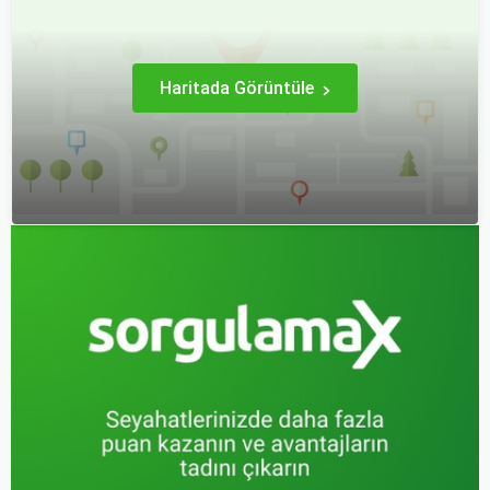
uçak biletlerine erken
rezervasyon yapmak, daha
uygun fiyatlarla uçuş
imkanı sağlar.
Haritada Görüntüle