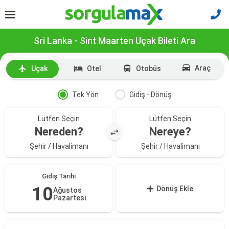
Sri Lanka - Sint Maarten Uçak Bileti Ara
Araç
Uçak
Otel
Otobüs
Tek Yön
Gidiş - Dönüş
Lütfen Seçin
Lütfen Seçin
Nereden?
Nereye?
Şehir / Havalimanı
Şehir / Havalimanı
Gidiş Tarihi
10
Dönüş Ekle
Ağustos
Pazartesi