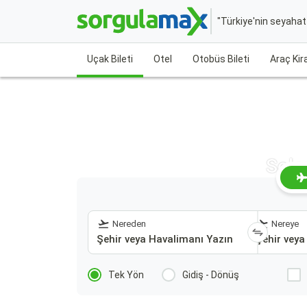
"Türkiye'nin seyaha
Uçak Bileti
Otel
Otobüs Bileti
Araç Ki
Solo
Nereden
Nereye
Tek Yön
Gidiş - Dönüş