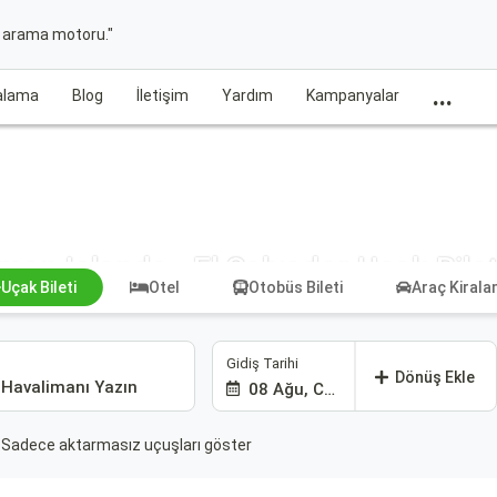
t arama motoru."
...
ralama
Blog
İletişim
Yardım
Kampanyalar
mon Islands - El Salvador Uçak Bilet
Uçak Bileti
Otel
Otobüs Bileti
Araç Kiral
Gidiş Tarihi
Dönüş Ekle
08 Ağu, Cmt
Sadece aktarmasız uçuşları göster