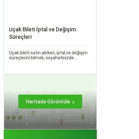
Uçak Bileti İptal ve Değişim
Süreçleri
Uçak bileti satın alırken, iptal ve değişim
süreçlerini bilmek, seyahatinizde
beklenmedik durumlarla karşılaştığınızda
size büyük avantaj sağlar. Bu makalede,
uçak bileti iptal ve değişim süreçlerinin
nasıl işlediği, hangi durumlarda ücret
iadesi alabileceğiniz konularına
değineceğiz.
Haritada Görüntüle