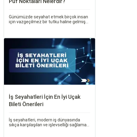
Püf Noktaları Nelerdir?
Günümüzde seyahat etmek birçok insan
için vazgeçilmez bir tutku haline gelmiş
durumda. Ancak, bazen planlarımız son
dakikaya kalabiliyor ve bu durumda uygun
fiyatlı uçak bileti bulmak zorlaşabiliyor.
İş Seyahatleri İçin En İyi Uçak
Bileti Önerileri
İş seyahatleri, modern iş dünyasında
sıkça karşılaşılan ve işlevselliği sağlamak
adına özenle planlanması gereken
süreçlerdir. Özellikle uçak bileti seçimi,