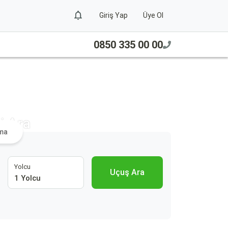
Giriş Yap
Üye Ol
0850 335 00 00
i Ara
ama
Yolcu
Uçuş Ara
1 Yolcu