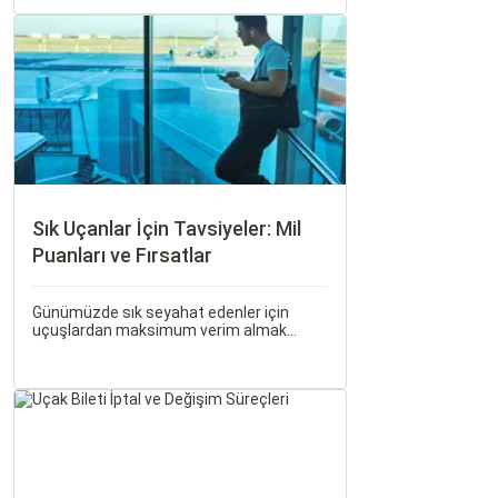
seyahatinizin başarısını doğrudan
etkileyen unsurlardan biridir.
Sık Uçanlar İçin Tavsiyeler: Mil
Puanları ve Fırsatlar
Günümüzde sık seyahat edenler için
uçuşlardan maksimum verim almak
oldukça önemli. Bu noktada devreye mil
puanları ve çeşitli seyahat fırsatları
giriyor.