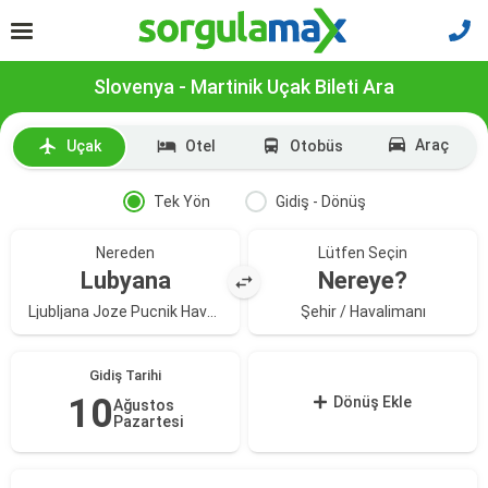
Slovenya - Martinik Uçak Bileti Ara
Araç
Uçak
Otel
Otobüs
Tek Yön
Gidiş - Dönüş
Nereden
Lütfen Seçin
Lubyana
Nereye?
Ljubljana Joze Pucnik Havalimanı
Şehir / Havalimanı
Gidiş Tarihi
10
Dönüş Ekle
Ağustos
Pazartesi