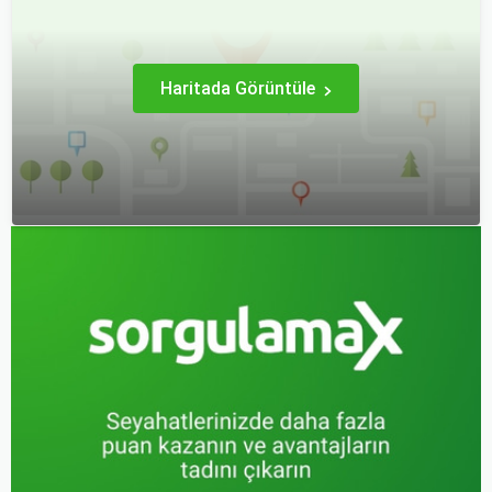
hale getirebilirsiniz.
uçak biletlerine erken
rezervasyon yapmak, daha
uygun fiyatlarla uçuş
imkanı sağlar.
Haritada Görüntüle