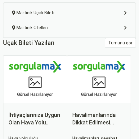
Martinik Uçak Bileti
Martinik Otelleri
Uçak Bileti Yazıları
Tümünü gör
İhtiyaçlarınıza Uygun
Havalimanlarında
Olan Hava Yolu
Dikkat Edilmesi
Firmasını Nasıl
Gerekenler
Seçersiniz?
Hava yolculuğu,
Havalimanları, seyahat