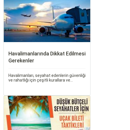
günlerini ve Sorgulamax.
Havalimanlarında Dikkat Edilmesi
Gerekenler
Havalimanları, seyahat edenlerin güvenliği
ve rahatlığı için çeşitli kurallara ve
düzenlemelere tabidir. Bu yazıda,
havalimanlarında dikkat edilmesi gereken
önemli noktaları, güvenlik kontrollerini ve
bekleme süreleri hakkında ipuçlarını
detaylı bir şekilde ele alacağız.