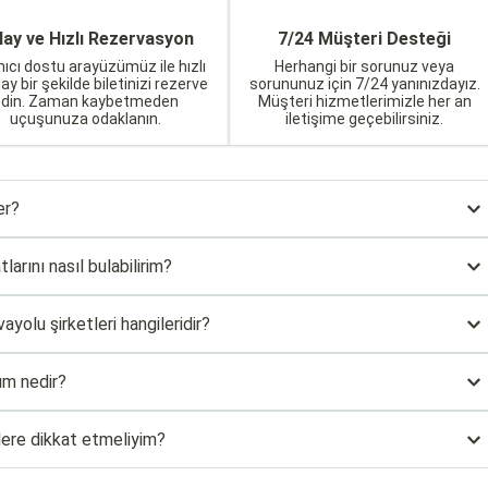
lay ve Hızlı Rezervasyon
7/24 Müşteri Desteği
nıcı dostu arayüzümüz ile hızlı
Herhangi bir sorunuz veya
lay bir şekilde biletinizi rezerve
sorununuz için 7/24 yanınızdayız.
edin. Zaman kaybetmeden
Müşteri hizmetlerimizle her an
uçuşunuza odaklanın.
iletişime geçebilirsiniz.
er?
larını nasıl bulabilirim?
yolu şirketleri hangileridir?
ım nedir?
elere dikkat etmeliyim?