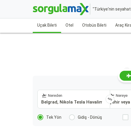
"Türkiye'nin seyaha
Uçak Bileti
Otel
Otobüs Bileti
Araç Ki
S
Nereden
Nereye
Tek Yön
Gidiş - Dönüş