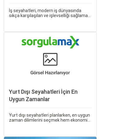
İş seyahatleri, modern iş dünyasında
sıkça karşılaşılan ve işlevselliği sağlamak
adına özenle planlanması gereken
süreçlerdir. Özellikle uçak bileti seçimi,
seyahatinizin başarısını doğrudan
etkileyen unsurlardan biridir.
Yurt Dışı Seyahatleri İçin En
Uygun Zamanlar
Yurt dışı seyahatleri planlarken, en uygun
zaman dilimlerini seçmek hem ekonomik
açıdan avantaj sağlar hem de daha keyifli
bir tatil geçirmenizi sağlar. Bu yazıda,
mevsimsel değişiklikleri, özel tatil