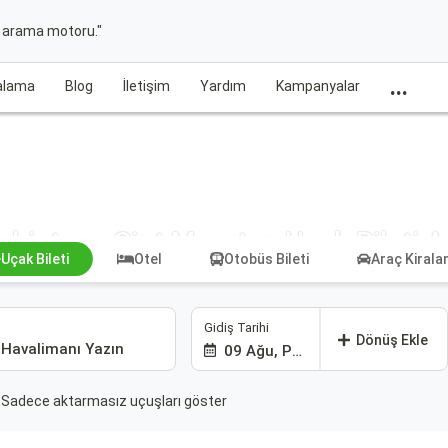
t arama motoru."
...
ralama
Blog
İletişim
Yardım
Kampanyalar
ırbistan - Sint Maarten Uçak Bileti A
Uçak Bileti
Otel
Otobüs Bileti
Araç Kiral
Gidiş Tarihi
Dönüş Ekle
09 Ağu, Paz
Sadece aktarmasız uçuşları göster