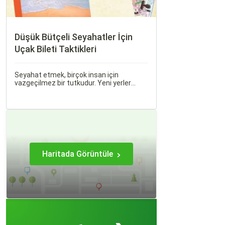
Düşük Bütçeli Seyahatler İçin
Uçak Bileti Taktikleri
Seyahat etmek, birçok insan için
vazgeçilmez bir tutkudur. Yeni yerler
keşfetmek, farklı kültürlerle tanışmak ve
unutulmaz anılar biriktirmek için seyahat
etmek harika bir yoldur.
Haritada Görüntüle