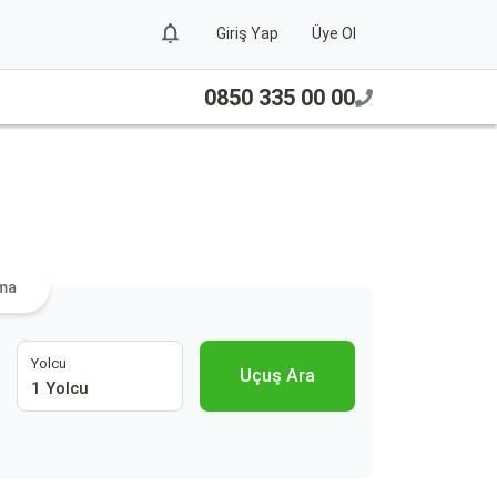
Giriş Yap
Üye Ol
0850 335 00 00
ra
ama
Yolcu
Uçuş Ara
1 Yolcu