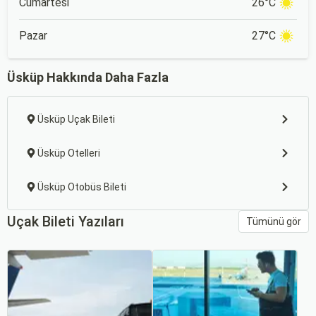
Cumartesi
26°C
Pazar
27°C
Üsküp Hakkında Daha Fazla
Üsküp Uçak Bileti
Üsküp Otelleri
Üsküp Otobüs Bileti
Uçak Bileti Yazıları
Tümünü gör