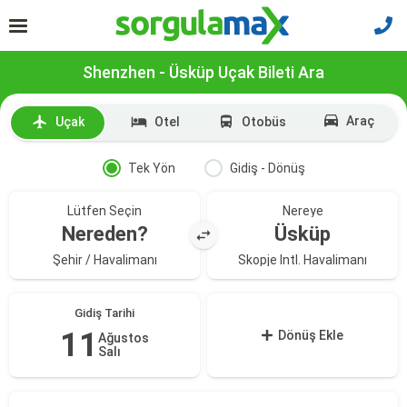
Shenzhen - Üsküp Uçak Bileti Ara
Araç
Uçak
Otel
Otobüs
Tek Yön
Gidiş - Dönüş
Lütfen Seçin
Nereye
Nereden?
Üsküp
Şehir / Havalimanı
Skopje Intl. Havalimanı
Gidiş Tarihi
11
Dönüş Ekle
Ağustos
Salı