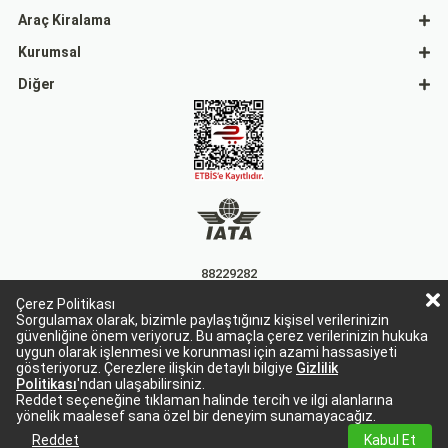
Araç Kiralama
Kurumsal
Diğer
88229282
Çerez Politikası
15863
Sorgulamax olarak, bizimle paylaştığınız kişisel verilerinizin
güvenliğine önem veriyoruz. Bu amaçla çerez verilerinizin hukuka
uygun olarak işlenmesi ve korunması için azami hassasiyeti
gösteriyoruz. Çerezlere ilişkin detaylı bilgiye
Gizlilik
Politikası
'ndan ulaşabilirsiniz.
Reddet seçeneğine tıklaman halinde tercih ve ilgi alanlarına
yönelik maalesef sana özel bir deneyim sunamayacağız.
Sorgulamax Turizim, TURSAB Belge No: 15863
Sorgulamax.com IATA üyesidir. '88229282'
Reddet
Kabul Et