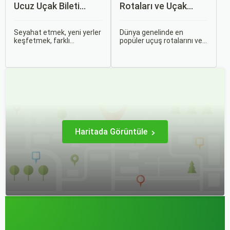
Ucuz Uçak Bileti
Rotaları ve Uçak
Rehberi
Bileti Fiyatları
Seyahat etmek, yeni yerler
Dünya genelinde en
keşfetmek, farklı
popüler uçuş rotalarını ve
kültürlerle tanışmak ve
bu rotalardaki uçak bileti
unutulmaz anılar
fiyatlarına dair ayrıntılı bir
biriktirmek için mükemmel
analiz yapmak oldukça
bir yoldur. Bu yolculukların
kapsamlı bir konudur. En
ilk adımı ise, genellikle bir
popüler rotalar, çeşitli
uçak bileti satın almaktır.
faktörlere bağlı olarak
değişebilir; bunlar arasında
ekonomik durumlar, turizm
trendleri ve uluslararası
ilişkiler bulunmaktadır.
Haritada Görüntüle