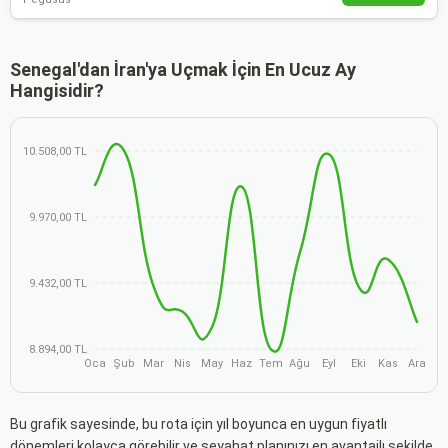
Senegal'dan İran'ya Uçmak İçin En Ucuz Ay
Hangisidir?
10.508,00 TL
9.970,00 TL
9.432,00 TL
8.894,00 TL
Oca
Şub
Mar
Nis
May
Haz
Tem
Ağu
Eyl
Eki
Kas
Ara
Bu grafik sayesinde, bu rota için yıl boyunca en uygun fiyatlı
dönemleri kolayca görebilir ve seyahat planınızı en avantajlı şekilde