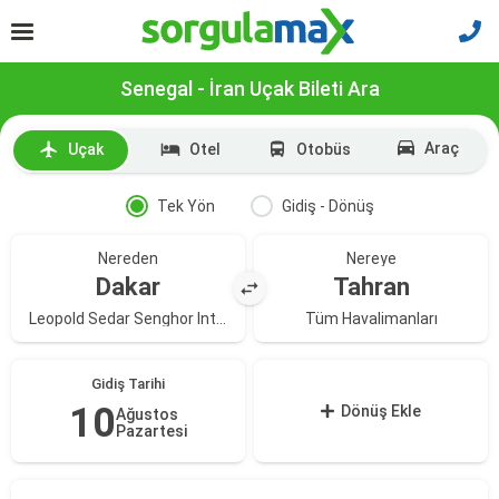
Senegal - İran Uçak Bileti Ara
Araç
Uçak
Otel
Otobüs
Tek Yön
Gidiş - Dönüş
Nereden
Nereye
Dakar
Tahran
Leopold Sedar Senghor Intl. Havalimanı
Tüm Havalimanları
Gidiş Tarihi
10
Dönüş Ekle
Ağustos
Pazartesi