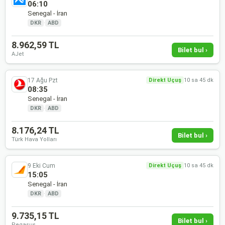
06:10
Senegal - İran
DKR
·
ABD
8.962,59 TL
Bilet bul ›
AJet
17 Ağu Pzt
Direkt Uçuş
10 sa 45 dk
08:35
Senegal - İran
DKR
·
ABD
8.176,24 TL
Bilet bul ›
Türk Hava Yolları
9 Eki Cum
Direkt Uçuş
10 sa 45 dk
15:05
Senegal - İran
DKR
·
ABD
9.735,15 TL
Bilet bul ›
Pegasus