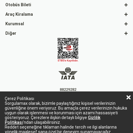
Otobüs Bileti
Araç Kiralama
Kurumsal
Diğer
88229282
Çerez Politikası
15863
Sorgulamax olarak, bizimle paylaştığınız kişisel verilerinizin
güvenliğine önem veriyoruz. Bu amaçla çerez verilerinizin hukuka
uygun olarak işlenmesi ve korunması için azami hassasiyeti
gösteriyoruz. Çerezlere ilişkin detaylı bilgiye
Gizlilik
Politikası
'ndan ulaşabilirsiniz.
Reddet seçeneğine tıklaman halinde tercih ve ilgi alanlarına
yönelik maalesef sana özel bir deneyim sunamayacağız.
Sorgulamax Turizim, TURSAB Belge No: 15863