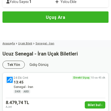
1
Yolcu Sayısı:
Yolcu Ekle
Uçuş Ara
Anasayfa
Uçak Bileti
Senegal - İran
Ucuz Senegal - İran Uçak Biletleri
Tek Yön
Gidiş-Dönüş
24 Eki Cmt
Direkt Uçuş
10 sa 45 dk
13:45
Senegal - İran
DKR
·
ABD
8.479,74 TL
Bilet bul ›
AJet