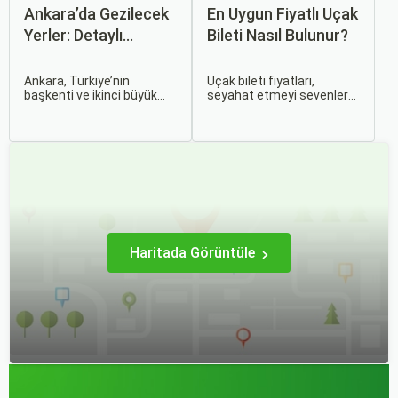
Ankara’da Gezilecek
En Uygun Fiyatlı Uçak
Yerler: Detaylı
Bileti Nasıl Bulunur?
Rehber
Ankara, Türkiye’nin
Uçak bileti fiyatları,
başkenti ve ikinci büyük
seyahat etmeyi sevenler
şehri olarak zengin tarihî
için önemli bir maliyet
mirası, kültürel etkinlikleri
kalemidir. Ancak, doğru
ve modern yaşam tarzı ile
stratejiler ve biraz
dikkat çekmektedir.
araştırma ile uygun fiyatlı
Anadolu’nun kalbinde yer
uçak bileti bulmak
alan bu şehir, hem tarihî
mümkündür.
zenginlikleri hem de doğal
güzellikleri ile
ziyaretçilerine çeşitli keşif
imkanları sunmaktadır.
Haritada Görüntüle