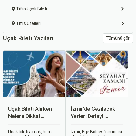
Tiflis Uçak Bileti
Tiflis Otelleri
Uçak Bileti Yazıları
Tümünü gör
Uçak Bileti Alırken
İzmir’de Gezilecek
Nelere Dikkat
Yerler: Detaylı
Etmelisiniz?
Rehber
Uçak bileti almak, hem
İzmir, Ege Bölgesi’nin incisi