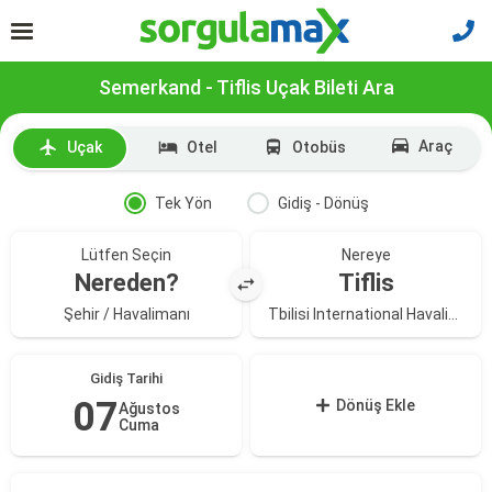
Semerkand - Tiflis Uçak Bileti Ara
Araç
Uçak
Otel
Otobüs
Tek Yön
Gidiş - Dönüş
Lütfen Seçin
Nereye
Nereden?
Tiflis
Şehir / Havalimanı
Tbilisi International Havalimanı
Gidiş Tarihi
07
Dönüş Ekle
Ağustos
Cuma