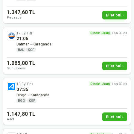
1.347,60 TL
Bilet bul ›
Pegasus
17 Eyl Per
Direkt Uçuş
1 sa 30 dk
21:05
Batman - Karaganda
BAL
·
KGF
1.065,00 TL
Bilet bul ›
SunExpress
13 Eyl Paz
Direkt Uçuş
1 sa 30 dk
07:35
Bingöl - Karaganda
BGG
·
KGF
1.147,80 TL
Bilet bul ›
AJet