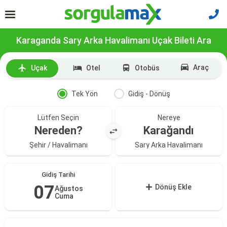
Karaganda Sary Arka Havalimanı Uçak Bileti Ara
Araç
Uçak
Otel
Otobüs
Tek Yön
Gidiş - Dönüş
Lütfen Seçin
Nereye
Nereden?
Karağandı
Şehir / Havalimanı
Sary Arka Havalimanı
Gidiş Tarihi
07
Dönüş Ekle
Ağustos
Cuma