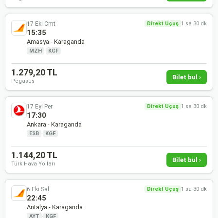
17 Eki Cmt
Direkt Uçuş
1 sa 30 dk
15:35
Amasya - Karaganda
MZH
·
KGF
1.279,20 TL
Bilet bul ›
Pegasus
17 Eyl Per
Direkt Uçuş
1 sa 30 dk
17:30
Ankara - Karaganda
ESB
·
KGF
1.144,20 TL
Bilet bul ›
Türk Hava Yolları
6 Eki Sal
Direkt Uçuş
1 sa 30 dk
22:45
Antalya - Karaganda
AYT
·
KGF