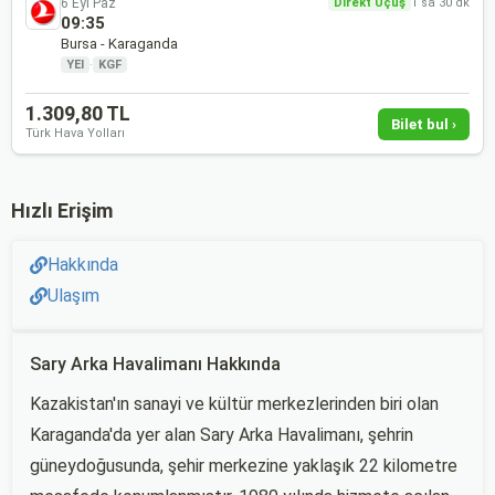
6 Eyl Paz
Direkt Uçuş
1 sa 30 dk
09:35
Bursa - Karaganda
YEI
·
KGF
1.309,80 TL
Bilet bul ›
Türk Hava Yolları
Hızlı Erişim
Hakkında
Ulaşım
Sary Arka Havalimanı Hakkında
Kazakistan'ın sanayi ve kültür merkezlerinden biri olan
Karaganda'da yer alan Sary Arka Havalimanı, şehrin
güneydoğusunda, şehir merkezine yaklaşık 22 kilometre