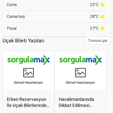
Cuma
25°C
Cumartesi
28°C
Pazar
27°C
Uçak Bileti Yazıları
Tümünü gör
Erken Rezervasyon
Havalimanlarında
İle Uçak Biletlerinde
Dikkat Edilmesi
%50’ye Varan
Gerekenler