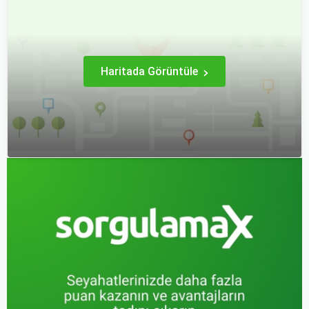
uygun fiyatlarla nasıl
ilk adımı ise, genellikle bir
alabilirsiniz? Aslında doğru
uçak bileti satın almaktır.
zamanda ve doğru
yöntemlerle uçak bileti
almanın birçok püf noktası
var.
Haritada Görüntüle