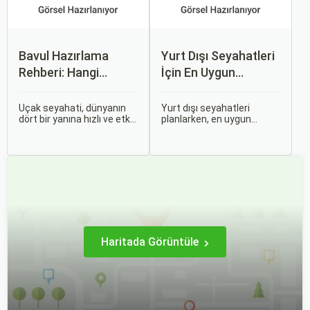
Bavul Hazırlama
Yurt Dışı Seyahatleri
Rehberi: Hangi
İçin En Uygun
Eşyalar Yanınıza
Zamanlar
Alınmalı?
Uçak seyahati, dünyanın
Yurt dışı seyahatleri
dört bir yanına hızlı ve etkili
planlarken, en uygun
bir şekilde ulaşmanın en
zaman dilimlerini seçmek
popüler yollarından biridir.
hem ekonomik açıdan
Ancak, bu tür seyahatler
avantaj sağlar hem de
için bavul hazırlamak,
daha keyifli bir tatil
doğru yapılmazsa stresli
geçirmenizi sağlar. Bu
bir deneyim olabilir.
yazıda, mevsimsel
değişiklikleri, özel tatil
günlerini ve Sorgulamax.
Haritada Görüntüle