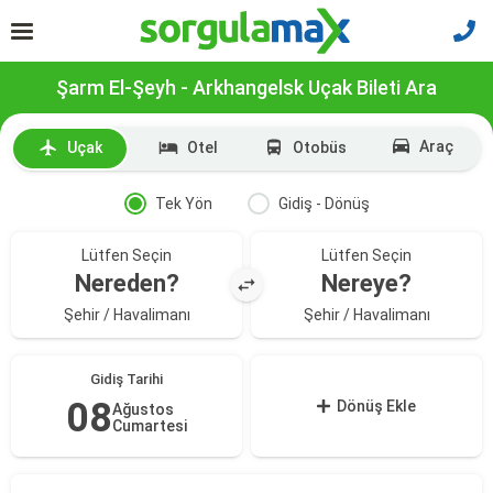
Şarm El-Şeyh - Arkhangelsk Uçak Bileti Ara
Araç
Uçak
Otel
Otobüs
Tek Yön
Gidiş - Dönüş
Lütfen Seçin
Lütfen Seçin
Nereden?
Nereye?
Şehir / Havalimanı
Şehir / Havalimanı
Gidiş Tarihi
08
Dönüş Ekle
Ağustos
Cumartesi