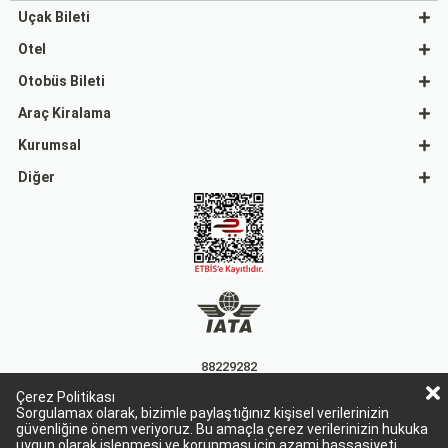
Uçak Bileti
Otel
Otobüs Bileti
Araç Kiralama
Kurumsal
Diğer
88229282
Çerez Politikası
15863
Sorgulamax olarak, bizimle paylaştığınız kişisel verilerinizin
güvenliğine önem veriyoruz. Bu amaçla çerez verilerinizin hukuka
uygun olarak işlenmesi ve korunması için azami hassasiyeti