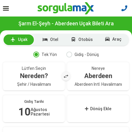
Şarm El-Şeyh - Aberdeen Uçak Bileti Ara
Araç
Uçak
Otel
Otobüs
Tek Yön
Gidiş - Dönüş
Lütfen Seçin
Nereye
Nereden?
Aberdeen
Şehir / Havalimanı
Aberdeen Intl. Havalimanı
Gidiş Tarihi
10
Dönüş Ekle
Ağustos
Pazartesi