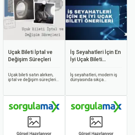
Uçak Bileti İptal ve
İş Seyahatleri İçin En
Değişim Süreçleri
İyi Uçak Bileti
Önerileri
Uçak bileti satın alırken,
İş seyahatleri, modern iş
iptal ve değişim süreçlerini
dünyasında sıkça
bilmek, seyahatinizde
karşılaşılan ve işlevselliği
beklenmedik durumlarla
sağlamak adına özenle
karşılaştığınızda size
planlanması gereken
büyük avantaj sağlar. Bu
süreçlerdir. Özellikle uçak
makalede, uçak bileti iptal
bileti seçimi, seyahatinizin
ve değişim süreçlerinin
başarısını doğrudan
nasıl işlediği, hangi
etkileyen unsurlardan
durumlarda ücret iadesi
biridir.
alabileceğiniz konularına
değineceğiz.