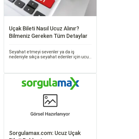
Uçak Bileti Nasıl Ucuz Alınır?
Bilmeniz Gereken Tüm Detaylar
Seyahat etmeyi sevenler ya da iş
nedeniyle sıkça seyahat edenler için ucuz
uçak bileti bulmak her zaman cazip
olmuştur. Peki, uçak biletinizi daha uygun
fiyatlarla nasıl alabilirsiniz? Aslında doğru
zamanda ve doğru yöntemlerle uçak
bileti almanın birçok püf noktası var.
Sorgulamax.com: Ucuz Uçak