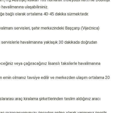
havalimanına ulaşabilirsiniz.
iğe bağlı olarak ortalama 40-45 dakika sürmektedir.
alimanı servisleri, şehir merkezindeki Başçarşı (Vijećnica)
 servislerle havalimanına yaklaşık 30 dakikada doğrudan
ceğiniz veya çağıracağınız lisanslı taksilerle havalimanına
n emin olmanız tavsiye edilir ve merkezden ulaşım ortalama 20
lararası araç kiralama şirketlerinden teslim aldığınız aracı
 rezervasyonunuzu önceden online olarak yapmanız önerilir.