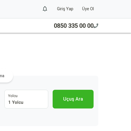
Giriş Yap
Üye Ol
0850 335 00 00
Ara
ama
Yolcu
Uçuş Ara
1 Yolcu