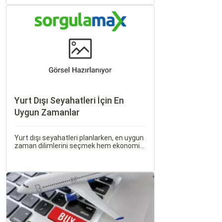
üçüncü şehri olan İzmir, farklı dönemlere
ait tarihi eserleri, eşsiz plajları ve renkli
gece hayatı ile ziyaretçilerine unutulmaz
deneyimler sunmaktadır.
Yurt Dışı Seyahatleri İçin En
Uygun Zamanlar
Yurt dışı seyahatleri planlarken, en uygun
zaman dilimlerini seçmek hem ekonomik
açıdan avantaj sağlar hem de daha keyifli
bir tatil geçirmenizi sağlar. Bu yazıda,
mevsimsel değişiklikleri, özel tatil
günlerini ve Sorgulamax.