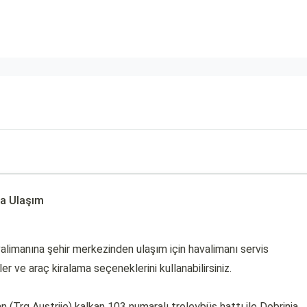
na Ulaşım
alimanına şehir merkezinden ulaşım için havalimanı servis
ler ve araç kiralama seçeneklerini kullanabilirsiniz.
(Trg Austrije) kalkan 103 numaralı troleybüs hattı ile Dobrinja