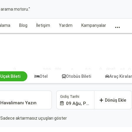
t arama motoru."
...
ralama
Blog
İletişim
Yardım
Kampanyalar
raybosna - Wellington Uçak Bileti 
Uçak Bileti
Otel
Otobüs Bileti
Araç Kiral
Gidiş Tarihi
Dönüş Ekle
09 Ağu, Paz
Sadece aktarmasız uçuşları göster