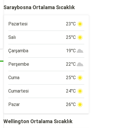
Saraybosna Ortalama Sıcaklık
Pazartesi
23°C
Salı
25°C
Çarşamba
19°C
Perşembe
22°C
Cuma
25°C
Cumartesi
24°C
Pazar
26°C
Wellington Ortalama Sıcaklık