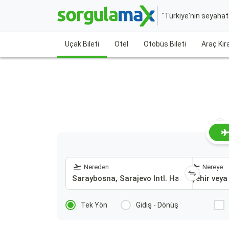
"Türkiye'nin seyaha
Uçak Bileti
Otel
Otobüs Bileti
Araç Ki
Sa
Nereden
Nereye
Tek Yön
Gidiş - Dönüş