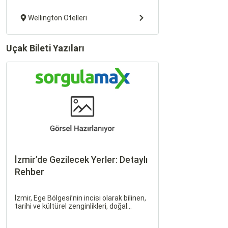
Wellington Otelleri
Uçak Bileti Yazıları
İzmir’de Gezilecek Yerler: Detaylı
Rehber
İzmir, Ege Bölgesi’nin incisi olarak bilinen,
tarihi ve kültürel zenginlikleri, doğal
güzellikleri ve modern yaşam tarzı ile öne
çıkan bir şehirdir. Türkiye’nin en büyük