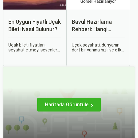
En Uygun Fiyatlı Uçak
Bavul Hazırlama
Bileti Nasıl Bulunur?
Rehberi: Hangi
Eşyalar Yanınıza
Alınmalı?
Uçak bileti fiyatları,
Uçak seyahati, dünyanın
seyahat etmeyi sevenler
dört bir yanına hızlı ve etkili
için önemli bir maliyet
bir şekilde ulaşmanın en
kalemidir. Ancak, doğru
popüler yollarından biridir.
stratejiler ve biraz
Ancak, bu tür seyahatler
araştırma ile uygun fiyatlı
için bavul hazırlamak,
uçak bileti bulmak
doğru yapılmazsa stresli
mümkündür.
bir deneyim olabilir.
Haritada Görüntüle