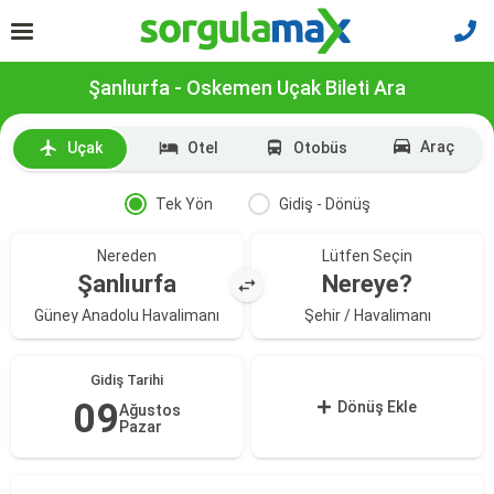
Şanlıurfa - Oskemen Uçak Bileti Ara
Araç
Uçak
Otel
Otobüs
Tek Yön
Gidiş - Dönüş
Nereden
Lütfen Seçin
Şanlıurfa
Nereye?
Güney Anadolu Havalimanı
Şehir / Havalimanı
Gidiş Tarihi
09
Dönüş Ekle
Ağustos
Pazar