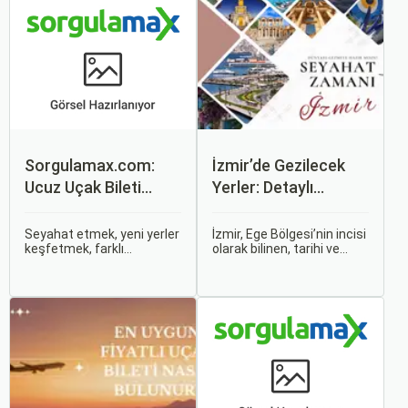
Sorgulamax.com:
İzmir’de Gezilecek
Ucuz Uçak Bileti
Yerler: Detaylı
Rehberi
Rehber
Seyahat etmek, yeni yerler
İzmir, Ege Bölgesi’nin incisi
keşfetmek, farklı
olarak bilinen, tarihi ve
kültürlerle tanışmak ve
kültürel zenginlikleri, doğal
unutulmaz anılar
güzellikleri ve modern
biriktirmek için mükemmel
yaşam tarzı ile öne çıkan
bir yoldur. Bu yolculukların
bir şehirdir. Türkiye’nin en
ilk adımı ise, genellikle bir
büyük üçüncü şehri olan
uçak bileti satın almaktır.
İzmir, farklı dönemlere ait
tarihi eserleri, eşsiz plajları
ve renkli gece hayatı ile
ziyaretçilerine unutulmaz
deneyimler sunmaktadır.