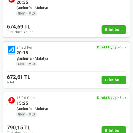
20:35
Şanlıurfa - Malatya
GNY
·
MLX
674,69 TL
Bilet bul ›
Türk Hava Yolları
24 Eyl Per
Direkt Uçuş
45 dk
20:15
Şanlıurfa - Malatya
GNY
·
MLX
672,61 TL
Bilet bul ›
AJet
16 Eki Cum
Direkt Uçuş
45 dk
15:25
Şanlıurfa - Malatya
GNY
·
MLX
790,15 TL
Bilet bul ›
Türk Hava Yolları