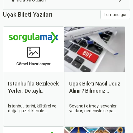
Malatya Otelleri
Uçak Bileti Yazıları
Tümünü gör
İstanbul’da Gezilecek
Uçak Bileti Nasıl Ucuz
Yerler: Detaylı
Alınır? Bilmeniz
Rehber
Gereken Tüm
Detaylar
İstanbul, tarihi, kültürel ve
Seyahat etmeyi sevenler
doğal güzellikleri ile
ya da iş nedeniyle sıkça
dünyanın en büyüleyici
seyahat edenler için ucuz
şehirlerinden biridir. İki
uçak bileti bulmak her
kıtayı birleştiren bu şehir,
zaman cazip olmuştur.
binlerce yıllık tarihine
Peki, uçak biletinizi daha