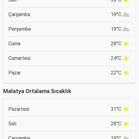
Çarşamba
19°C
Perşembe
19°C
Cuma
28°C
Cumartesi
24°C
Pazar
22°C
Malatya Ortalama Sıcaklık
Pazartesi
31°C
Salı
28°C
Çarşamba
19°C