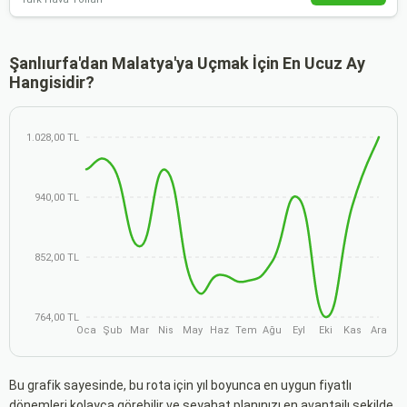
Şanlıurfa'dan Malatya'ya Uçmak İçin En Ucuz Ay
Hangisidir?
1.028,00 TL
940,00 TL
852,00 TL
764,00 TL
Oca
Şub
Mar
Nis
May
Haz
Tem
Ağu
Eyl
Eki
Kas
Ara
Bu grafik sayesinde, bu rota için yıl boyunca en uygun fiyatlı
dönemleri kolayca görebilir ve seyahat planınızı en avantajlı şekilde