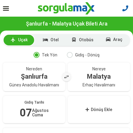
Şanlıurfa - Malatya Uçak Bileti Ara
Araç
Uçak
Otel
Otobüs
Tek Yön
Gidiş - Dönüş
Nereden
Nereye
Şanlıurfa
Malatya
Güney Anadolu Havalimanı
Erhaç Havalimanı
Gidiş Tarihi
07
Dönüş Ekle
Ağustos
Cuma