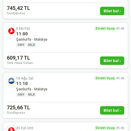
745,42 TL
Bilet bul ›
SunExpress
5 Eki Pzt
Direkt Uçuş
45 dk
11:00
Şanlıurfa - Malatya
GNY
·
MLX
609,17 TL
Bilet bul ›
Türk Hava Yolları
18 Ağu Sal
Direkt Uçuş
45 dk
11:10
Şanlıurfa - Malatya
GNY
·
MLX
725,66 TL
Bilet bul ›
SunExpress
26 Eyl Cmt
Direkt Uçuş
45 dk