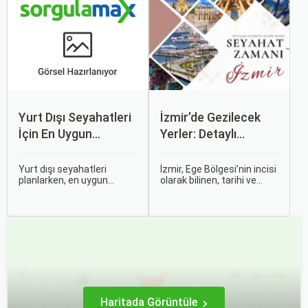
rağmen modern dünyanın
uygun fiyatlarla nasıl
dinamikleriyle uyum içinde
alabilirsiniz? Aslında doğru
yaşamaktadır.
zamanda ve doğru
yöntemlerle uçak bileti
almanın birçok püf noktası
var.
Yurt Dışı Seyahatleri
İzmir’de Gezilecek
İçin En Uygun
Yerler: Detaylı
Zamanlar
Rehber
Yurt dışı seyahatleri
İzmir, Ege Bölgesi’nin incisi
planlarken, en uygun
olarak bilinen, tarihi ve
zaman dilimlerini seçmek
kültürel zenginlikleri, doğal
hem ekonomik açıdan
güzellikleri ve modern
avantaj sağlar hem de
yaşam tarzı ile öne çıkan
daha keyifli bir tatil
bir şehirdir. Türkiye’nin en
geçirmenizi sağlar. Bu
büyük üçüncü şehri olan
yazıda, mevsimsel
İzmir, farklı dönemlere ait
değişiklikleri, özel tatil
tarihi eserleri, eşsiz plajları
günlerini ve Sorgulamax.
ve renkli gece hayatı ile
ziyaretçilerine unutulmaz
deneyimler sunmaktadır.
Haritada Görüntüle