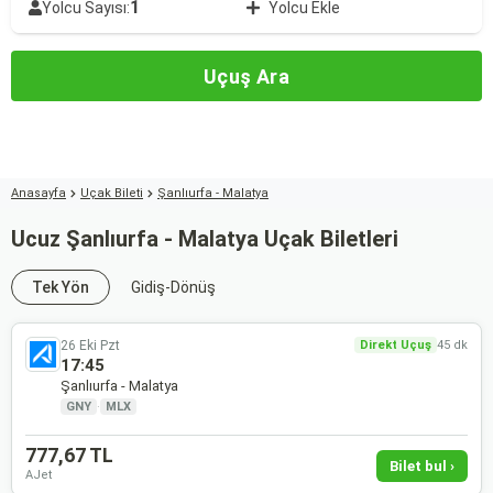
1
Yolcu Sayısı:
Yolcu Ekle
Uçuş Ara
Anasayfa
Uçak Bileti
Şanlıurfa - Malatya
Ucuz Şanlıurfa - Malatya Uçak Biletleri
Tek Yön
Gidiş-Dönüş
26 Eki Pzt
Direkt Uçuş
45 dk
17:45
Şanlıurfa - Malatya
GNY
·
MLX
777,67 TL
Bilet bul ›
AJet