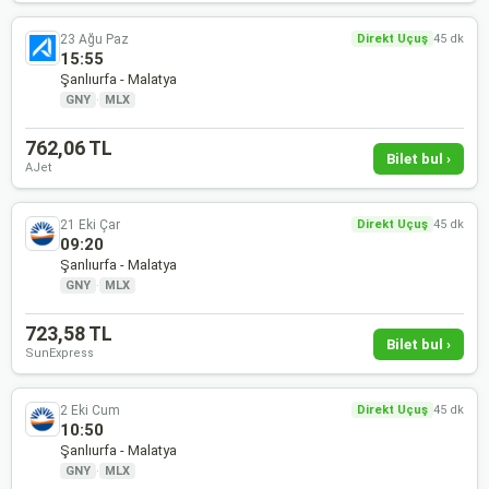
23 Ağu Paz
Direkt Uçuş
45 dk
15:55
Şanlıurfa - Malatya
GNY
·
MLX
762,06 TL
Bilet bul ›
AJet
21 Eki Çar
Direkt Uçuş
45 dk
09:20
Şanlıurfa - Malatya
GNY
·
MLX
723,58 TL
Bilet bul ›
SunExpress
2 Eki Cum
Direkt Uçuş
45 dk
10:50
Şanlıurfa - Malatya
GNY
·
MLX