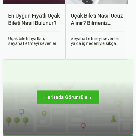
En Uygun Fiyatlı Uçak
Uçak Bileti Nasıl Ucuz
Bileti Nasıl Bulunur?
Alınır? Bilmeniz
Gereken Tüm
Detaylar
Uçak bileti fiyatları,
Seyahat etmeyi sevenler
seyahat etmeyi sevenler
ya da iş nedeniyle sıkça
için önemli bir maliyet
seyahat edenler için ucuz
kalemidir. Ancak, doğru
uçak bileti bulmak her
stratejiler ve biraz
zaman cazip olmuştur.
araştırma ile uygun fiyatlı
Peki, uçak biletinizi daha
uçak bileti bulmak
uygun fiyatlarla nasıl
mümkündür.
alabilirsiniz? Aslında doğru
zamanda ve doğru
yöntemlerle uçak bileti
almanın birçok püf noktası
var.
Haritada Görüntüle