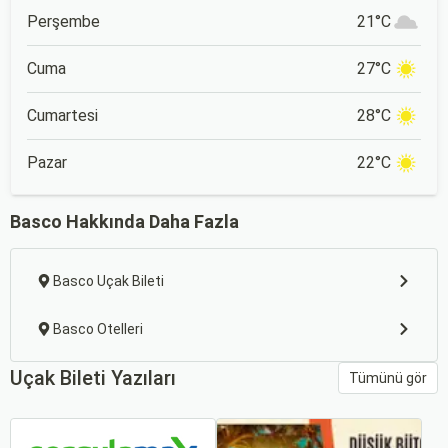
Perşembe
21°C
Cuma
27°C
Cumartesi
28°C
Pazar
22°C
Basco Hakkında Daha Fazla
Basco Uçak Bileti
Basco Otelleri
Uçak Bileti Yazıları
Tümünü gör