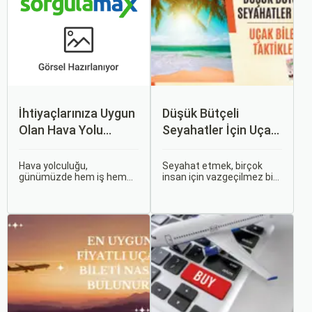
İhtiyaçlarınıza Uygun
Düşük Bütçeli
Olan Hava Yolu
Seyahatler İçin Uçak
Firmasını Nasıl
Bileti Taktikleri
Seçersiniz?
Hava yolculuğu,
Seyahat etmek, birçok
günümüzde hem iş hem
insan için vazgeçilmez bir
de tatil amaçlı seyahat
tutkudur. Yeni yerler
edenler için vazgeçilmez
keşfetmek, farklı
bir ulaşım şekli haline geldi.
kültürlerle tanışmak ve
Ancak, her hava yolu
unutulmaz anılar
firması sunduğu hizmetler
biriktirmek için seyahat
ve fiyatlandırma politikaları
etmek harika bir yoldur.
açısından farklılık gösterir.