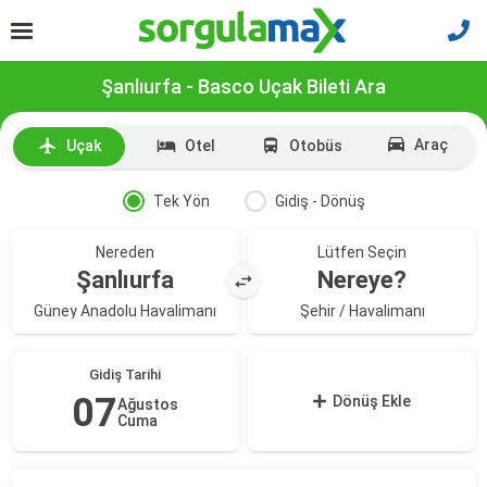
Şanlıurfa - Basco Uçak Bileti Ara
Araç
Uçak
Otel
Otobüs
Tek Yön
Gidiş - Dönüş
Nereden
Lütfen Seçin
Şanlıurfa
Nereye?
Güney Anadolu Havalimanı
Şehir / Havalimanı
Gidiş Tarihi
07
Dönüş Ekle
Ağustos
Cuma