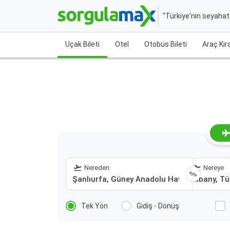
"Türkiye'nin seyaha
Uçak Bileti
Otel
Otobüs Bileti
Araç Ki
Nereden
Nereye
Tek Yön
Gidiş - Dönüş