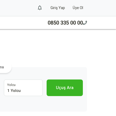
Giriş Yap
Üye Ol
0850 335 00 00
ama
Yolcu
Uçuş Ara
1 Yolcu