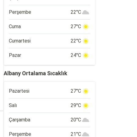
Perşembe
22°C
Cuma
27°C
Cumartesi
22°C
Pazar
24°C
Albany Ortalama Sıcaklık
Pazartesi
27°C
Salı
29°C
Çarşamba
20°C
Perşembe
21°C