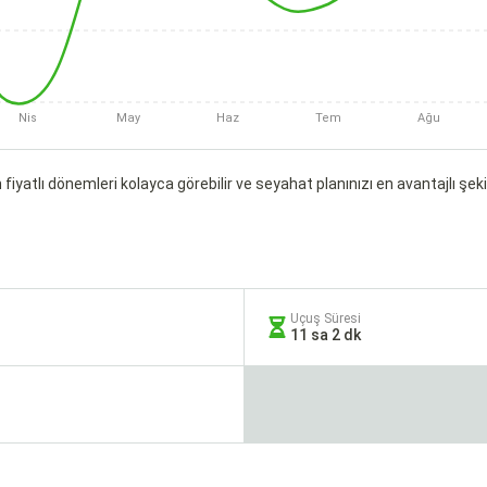
Nis
May
Haz
Tem
Ağu
fiyatlı dönemleri kolayca görebilir ve seyahat planınızı en avantajlı şekil
Uçuş Süresi
11 sa 2 dk