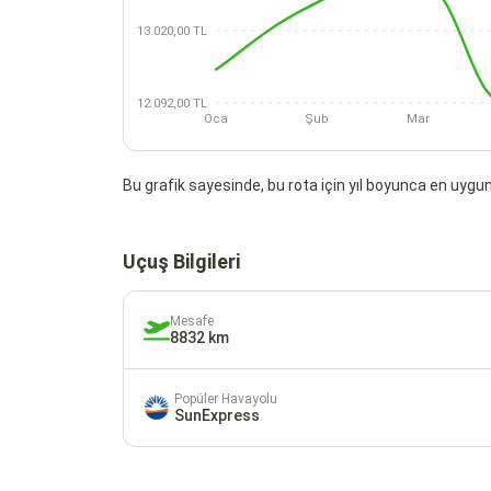
13.020,00 TL
12.092,00 TL
Oca
Şub
Mar
Bu grafik sayesinde, bu rota için yıl boyunca en uygun 
Uçuş Bilgileri
Mesafe
8832 km
Popüler Havayolu
SunExpress