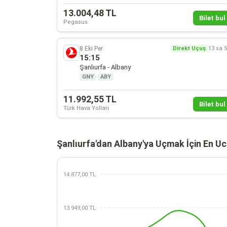
13.004,48 TL
Bilet bul 
Pegasus
8 Eki Per
Direkt Uçuş
13 sa 
15:15
Şanlıurfa - Albany
GNY
·
ABY
11.992,55 TL
Bilet bul 
Türk Hava Yolları
Şanlıurfa'dan Albany'ya Uçmak İçin En Uc
14.877,00 TL
13.949,00 TL