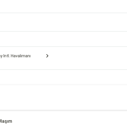
y Intl. Havalimanı
Ulaşım