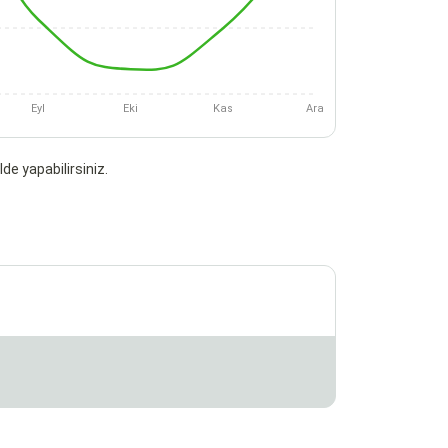
Eyl
Eki
Kas
Ara
de yapabilirsiniz.