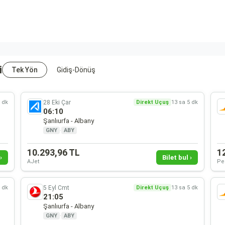
i
Tek Yön
Gidiş-Dönüş
28 Eki Çar
5 dk
Direkt Uçuş
13 sa 5 dk
06:10
Şanlıurfa - Albany
GNY
·
ABY
10.293,96 TL
1
›
Bilet bul ›
AJet
Pe
5 Eyl Cmt
5 dk
Direkt Uçuş
13 sa 5 dk
21:05
Şanlıurfa - Albany
GNY
·
ABY