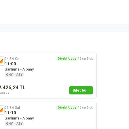
24 Eki Cmt
Direkt Uçuş
13 sa 5 dk
11:00
Şanlıurfa - Albany
GNY
·
ABY
2.426,24 TL
Bilet bul ›
gasus
27 Eki Sal
Direkt Uçuş
13 sa 5 dk
11:10
Şanlıurfa - Albany
GNY
·
ABY