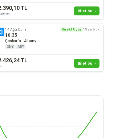
2.390,10 TL
Bilet bul ›
gasus
14 Ağu Cum
Direkt Uçuş
13 sa 5 dk
16:35
Şanlıurfa - Albany
GNY
·
ABY
2.426,24 TL
Bilet bul ›
et