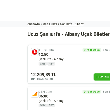
Anasayfa
Uçak Bileti
Şanlıurfa - Albany
Ucuz Şanlıurfa - Albany Uçak Biletler
11 Eyl Cum
Direkt Uçuş
13 sa 
12:50
Şanlıurfa - Albany
GNY
·
ABY
12.209,39 TL
Bilet bul 
Türk Hava Yolları
9 Eki Cum
Direkt Uçuş
13 sa 
06:00
Şanlıurfa - Albany
GNY
·
ABY