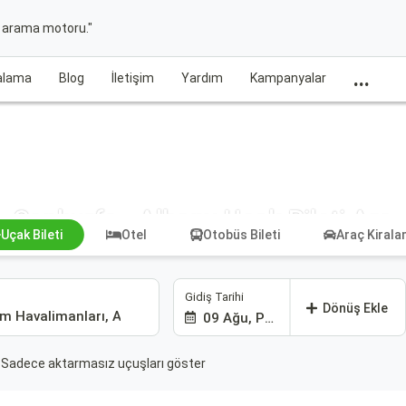
t arama motoru."
...
ralama
Blog
İletişim
Yardım
Kampanyalar
Şanlıurfa - Albany Uçak Bileti Ara
Uçak Bileti
Otel
Otobüs Bileti
Araç Kiral
Gidiş Tarihi
Dönüş Ekle
09 Ağu, Paz
Sadece aktarmasız uçuşları göster