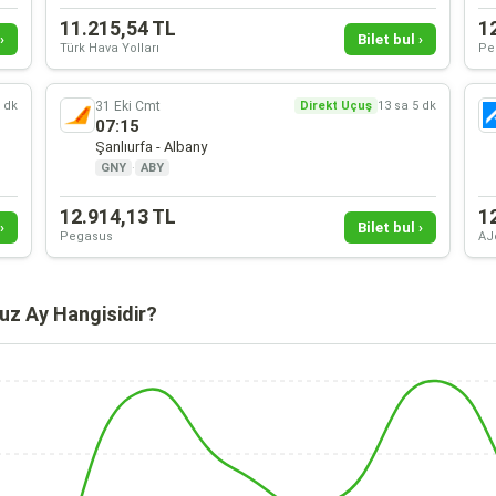
11.215,54 TL
1
›
Bilet bul ›
Türk Hava Yolları
Pe
31 Eki Cmt
5 dk
Direkt Uçuş
13 sa 5 dk
07:15
Şanlıurfa - Albany
GNY
·
ABY
12.914,13 TL
1
›
Bilet bul ›
Pegasus
AJ
uz Ay Hangisidir?