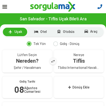
San Salvador - Tiflis Uçak Bileti Ara
Araç
Uçak
Otel
Otobüs
Tek Yön
Gidiş - Dönüş
Lütfen Seçin
Nereye
Nereden?
Tiflis
Şehir / Havalimanı
Tbilisi International Havalimanı
Gidiş Tarihi
08
Dönüş Ekle
Ağustos
Cumartesi