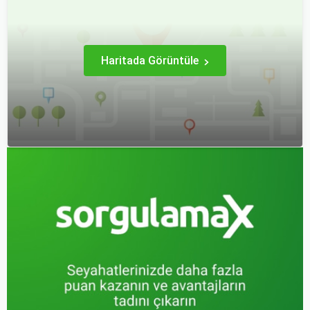
hem bütçeyi korumak hem
ve değişim süreçlerinin
de konforlu bir seyahat
nasıl işlediği, hangi
sağlamak adına büyük
durumlarda ücret iadesi
önem taşır.
alabileceğiniz konularına
değineceğiz.
Haritada Görüntüle