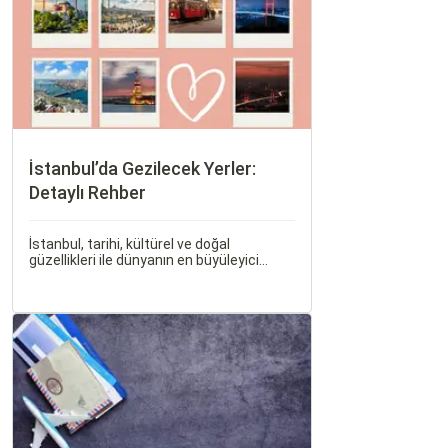
İstanbul’da Gezilecek Yerler:
Detaylı Rehber
İstanbul, tarihi, kültürel ve doğal
güzellikleri ile dünyanın en büyüleyici
şehirlerinden biridir. İki kıtayı birleştiren bu
şehir, binlerce yıllık tarihine rağmen
modern dünyanın dinamikleriyle uyum
içinde yaşamaktadır.