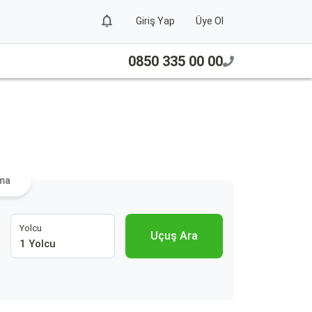
Giriş Yap
Üye Ol
0850 335 00 00
ra
ama
Yolcu
Uçuş Ara
1 Yolcu