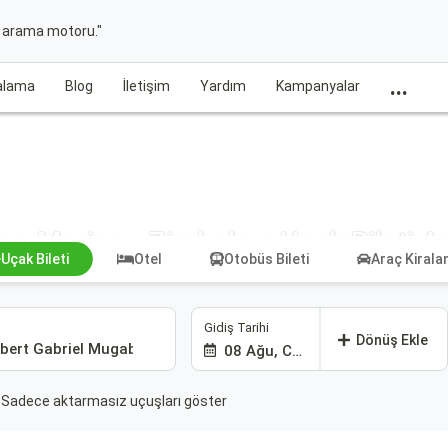
t arama motoru."
...
ralama
Blog
İletişim
Yardım
Kampanyalar
an Marino - Zimbabve Uçak Bileti A
Uçak Bileti
Otel
Otobüs Bileti
Araç Kiral
Gidiş Tarihi
Dönüş Ekle
08 Ağu, Cmt
Sadece aktarmasız uçuşları göster