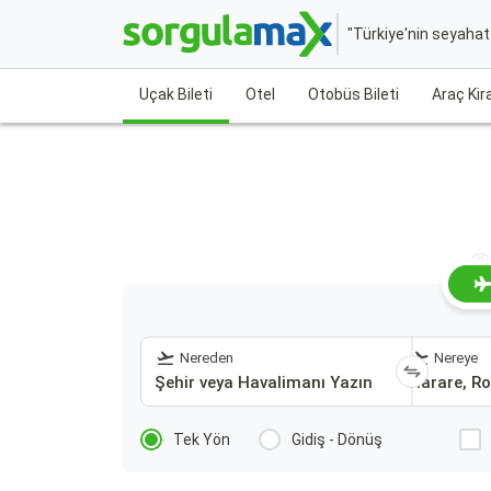
"Türkiye'nin seyaha
Uçak Bileti
Otel
Otobüs Bileti
Araç Ki
S
Nereden
Nereye
Tek Yön
Gidiş - Dönüş