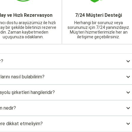
lay ve Hızlı Rezervasyon
7/24 Müşteri Desteği
nıcı dostu arayüzümüz ile hızlı
Herhangi bir sorunuz veya
lay bir şekilde biletinizi rezerve
sorununuz için 7/24 yanınızdayız.
edin. Zaman kaybetmeden
Müşteri hizmetlerimizle her an
uçuşunuza odaklanın.
iletişime geçebilirsiniz.
r?
rını nasıl bulabilirim?
lu şirketleri hangileridir?
m nedir?
ere dikkat etmeliyim?