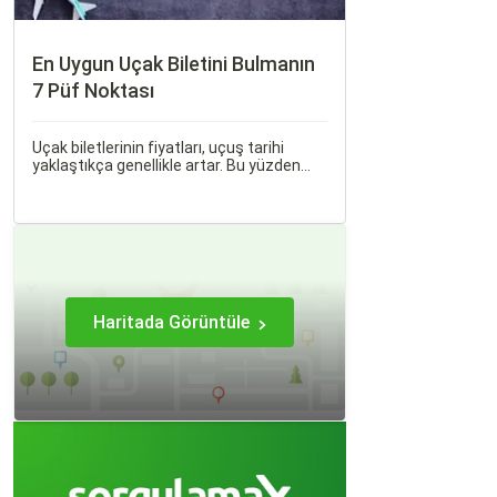
En Uygun Uçak Biletini Bulmanın
7 Püf Noktası
Uçak biletlerinin fiyatları, uçuş tarihi
yaklaştıkça genellikle artar. Bu yüzden
erken rezervasyon yapmak, bütçenizden
tasarruf etmenin en etkili yollarından
biridir.
Haritada Görüntüle