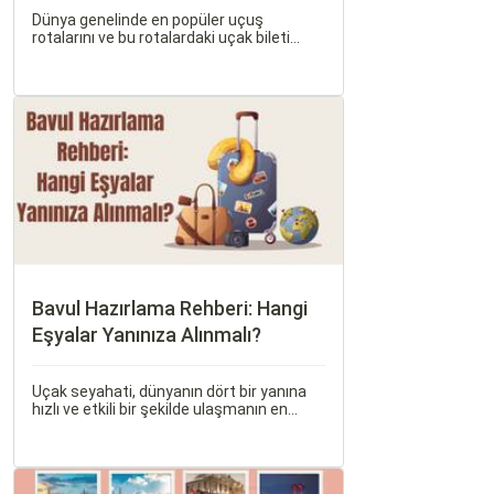
Dünya genelinde en popüler uçuş
rotalarını ve bu rotalardaki uçak bileti
fiyatlarına dair ayrıntılı bir analiz yapmak
oldukça kapsamlı bir konudur. En popüler
rotalar, çeşitli faktörlere bağlı olarak
değişebilir; bunlar arasında ekonomik
durumlar, turizm trendleri ve uluslararası
ilişkiler bulunmaktadır.
Bavul Hazırlama Rehberi: Hangi
Eşyalar Yanınıza Alınmalı?
Uçak seyahati, dünyanın dört bir yanına
hızlı ve etkili bir şekilde ulaşmanın en
popüler yollarından biridir. Ancak, bu tür
seyahatler için bavul hazırlamak, doğru
yapılmazsa stresli bir deneyim olabilir.