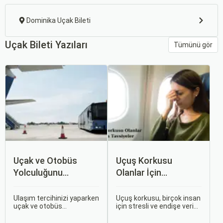
Dominika Uçak Bileti
Uçak Bileti Yazıları
Tümünü gör
Uçak ve Otobüs
Uçuş Korkusu
Yolculuğunu
Olanlar İçin
Karşılaştırın: Hangisi
Tavsiyeler
Sizin İçin Uygun?
Ulaşım tercihinizi yaparken
Uçuş korkusu, birçok insan
uçak ve otobüs
için stresli ve endişe verici
seçenekleri arasında
bir durumdur. Uçuş
kararsız kalabilirsiniz. Her
sırasında hissedilen bu