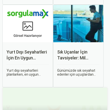
iki ulaşım şekli de farklı
korku ve endişe, seyahat
ihtiyaçlara hitap eden,
etmek zorunda olan kişiler
çeşitli avantajlar ve
için büyük bir sorun teşkil
dezavantajlar sunar.
edebilir.
Yurt Dışı Seyahatleri
Sık Uçanlar İçin
İçin En Uygun
Tavsiyeler: Mil
Zamanlar
Puanları ve Fırsatlar
Yurt dışı seyahatleri
Günümüzde sık seyahat
planlarken, en uygun
edenler için uçuşlardan
zaman dilimlerini seçmek
maksimum verim almak
hem ekonomik açıdan
oldukça önemli. Bu
avantaj sağlar hem de
noktada devreye mil
daha keyifli bir tatil
puanları ve çeşitli seyahat
geçirmenizi sağlar. Bu
fırsatları giriyor.
yazıda, mevsimsel
değişiklikleri, özel tatil
günlerini ve Sorgulamax.