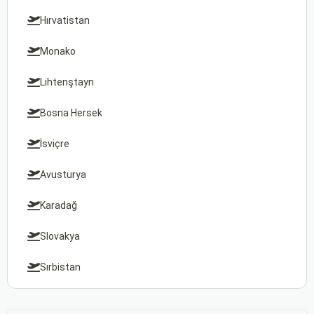
Hırvatistan
Monako
Lihtenştayn
Bosna Hersek
İsviçre
Avusturya
Karadağ
Slovakya
Sırbistan