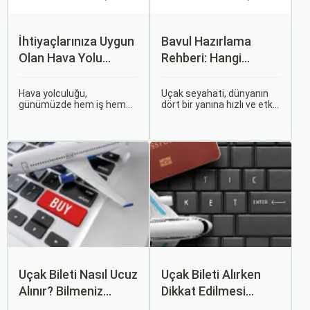
İhtiyaçlarınıza Uygun
Bavul Hazırlama
Olan Hava Yolu
Rehberi: Hangi
Firmasını Nasıl
Eşyalar Yanınıza
Seçersiniz?
Alınmalı?
Hava yolculuğu,
Uçak seyahati, dünyanın
günümüzde hem iş hem
dört bir yanına hızlı ve etkili
de tatil amaçlı seyahat
bir şekilde ulaşmanın en
edenler için vazgeçilmez
popüler yollarından biridir.
bir ulaşım şekli haline geldi.
Ancak, bu tür seyahatler
Ancak, her hava yolu
için bavul hazırlamak,
firması sunduğu hizmetler
doğru yapılmazsa stresli
ve fiyatlandırma politikaları
bir deneyim olabilir.
açısından farklılık gösterir.
Uçak Bileti Nasıl Ucuz
Uçak Bileti Alırken
Alınır? Bilmeniz
Dikkat Edilmesi
Gereken Tüm
Gereken 6 Önemli