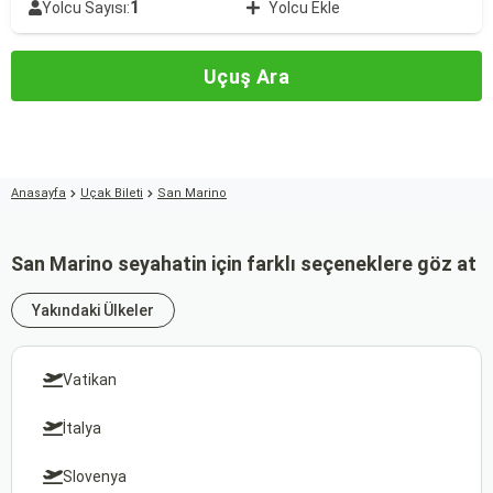
1
Yolcu Sayısı:
Yolcu Ekle
Uçuş Ara
Anasayfa
Uçak Bileti
San Marino
San Marino seyahatin için farklı seçeneklere göz at
Yakındaki Ülkeler
Vatikan
İtalya
Slovenya