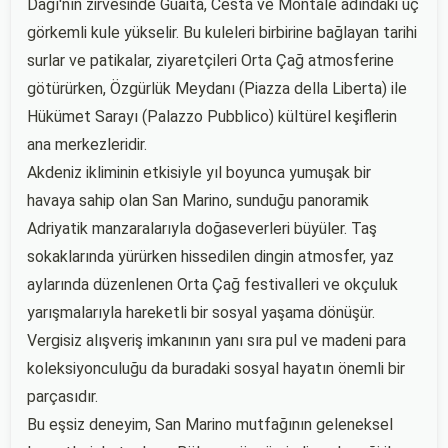
Dağı'nın zirvesinde Guaita, Cesta ve Montale adındaki üç
görkemli kule yükselir. Bu kuleleri birbirine bağlayan tarihi
surlar ve patikalar, ziyaretçileri Orta Çağ atmosferine
götürürken, Özgürlük Meydanı (Piazza della Liberta) ile
Hükümet Sarayı (Palazzo Pubblico) kültürel keşiflerin
ana merkezleridir.
Akdeniz ikliminin etkisiyle yıl boyunca yumuşak bir
havaya sahip olan San Marino, sunduğu panoramik
Adriyatik manzaralarıyla doğaseverleri büyüler. Taş
sokaklarında yürürken hissedilen dingin atmosfer, yaz
aylarında düzenlenen Orta Çağ festivalleri ve okçuluk
yarışmalarıyla hareketli bir sosyal yaşama dönüşür.
Vergisiz alışveriş imkanının yanı sıra pul ve madeni para
koleksiyonculuğu da buradaki sosyal hayatın önemli bir
parçasıdır.
Bu eşsiz deneyim, San Marino mutfağının geleneksel