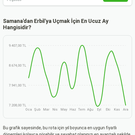
Samana'dan Erbil'ya Uçmak İçin En Ucuz Ay
Hangisidir?
9.407,00 TL
8.674,00 TL
7.941,00 TL
7.208,00 TL
Oca
Şub
Mar
Nis
May
Haz
Tem
Ağu
Eyl
Eki
Kas
Ara
Bu grafik sayesinde, bu rota için yıl boyunca en uygun fiyatlı
dönemleri kolayca görebilir ve seyahat planınızı en avantajlı şekilde