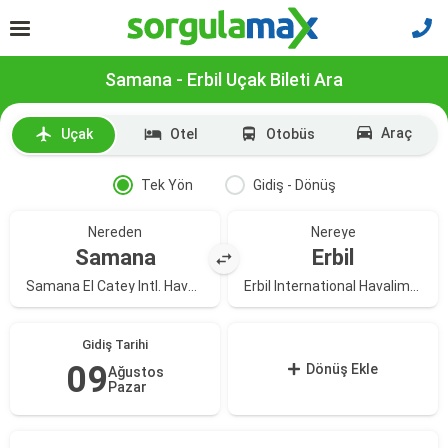
Samana - Erbil Uçak Bileti Ara
Araç
Uçak
Otel
Otobüs
Tek Yön
Gidiş - Dönüş
Nereden
Nereye
Samana
Erbil
Samana El Catey Intl. Havalimanı
Erbil International Havalimanı
Gidiş Tarihi
09
Dönüş Ekle
Ağustos
Pazar