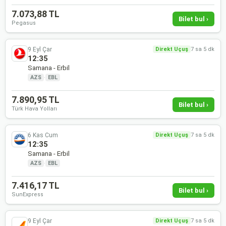
7.073,88 TL
Bilet bul ›
Pegasus
9 Eyl Çar
Direkt Uçuş
7 sa 5 dk
12:35
Samana - Erbil
AZS
·
EBL
7.890,95 TL
Bilet bul ›
Türk Hava Yolları
6 Kas Cum
Direkt Uçuş
7 sa 5 dk
12:35
Samana - Erbil
AZS
·
EBL
7.416,17 TL
Bilet bul ›
SunExpress
9 Eyl Çar
Direkt Uçuş
7 sa 5 dk