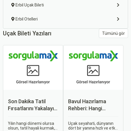
Erbil Uçak Bileti
Erbil Otelleri
Uçak Bileti Yazıları
Tümünü gör
Son Dakika Tatil
Bavul Hazırlama
Fırsatlarını Yakalayın:
Rehberi: Hangi
Uygun Uçak ve Otel
Eşyalar Yanınıza
İpuçları
Alınmalı?
Yılın hangi dönemi olursa
Uçak seyahati, dünyanın
olsun, tatil hayali kurmak,
dört bir yanına hızlı ve etkili