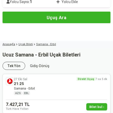
1
Yolcu Sayısı:
Yolcu Ekle
Uçuş Ara
Anasayfa
Uçak Bileti
Samana - Erbil
Ucuz Samana - Erbil Uçak Biletleri
Tek Yön
Gidiş-Dönüş
27 Eki Sal
Direkt Uçuş
7 sa 5 dk
21:25
Samana - Erbil
AZS
·
EBL
7.427,21 TL
Bilet bul ›
Türk Hava Yolları