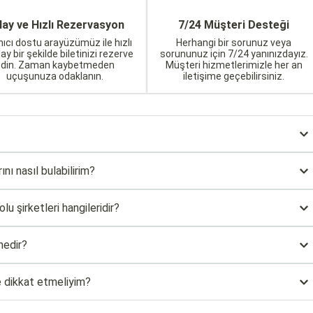
lay ve Hızlı Rezervasyon
7/24 Müşteri Desteği
nıcı dostu arayüzümüz ile hızlı
Herhangi bir sorunuz veya
lay bir şekilde biletinizi rezerve
sorununuz için 7/24 yanınızdayız.
edin. Zaman kaybetmeden
Müşteri hizmetlerimizle her an
uçuşunuza odaklanın.
iletişime geçebilirsiniz.
nı nasıl bulabilirim?
u şirketleri hangileridir?
nedir?
e dikkat etmeliyim?