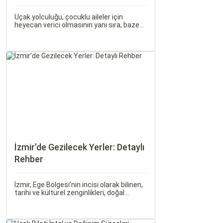
Gerekenler
Uçak yolculuğu, çocuklu aileler için
heyecan verici olmasının yanı sıra, bazen
zorlu ve stresli bir deneyim olabilir. Ancak,
doğru hazırlık ve stratejilerle bu deneyimi
hem sizin hem de çocuklarınız için keyifli
hale getirebilirsiniz.
İzmir’de Gezilecek Yerler: Detaylı
Rehber
İzmir, Ege Bölgesi’nin incisi olarak bilinen,
tarihi ve kültürel zenginlikleri, doğal
güzellikleri ve modern yaşam tarzı ile öne
çıkan bir şehirdir. Türkiye’nin en büyük
üçüncü şehri olan İzmir, farklı dönemlere