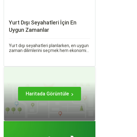
Yurt Dışı Seyahatleri İçin En
Uygun Zamanlar
Yurt dışı seyahatleri planlarken, en uygun
zaman dilimlerini seçmek hem ekonomik
açıdan avantaj sağlar hem de daha keyifli
bir tatil geçirmenizi sağlar. Bu yazıda,
mevsimsel değişiklikleri, özel tatil
günlerini ve Sorgulamax.
Haritada Görüntüle