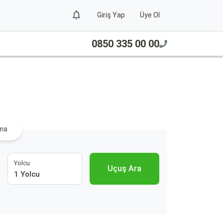
Giriş Yap
Üye Ol
0850 335 00 00
a
ama
Yolcu
Uçuş Ara
1 Yolcu