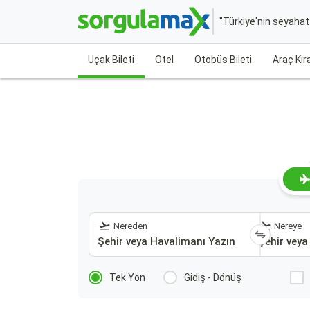
"Türkiye'nin seyaha
Uçak Bileti
Otel
Otobüs Bileti
Araç Ki
Nereden
Nereye
Tek Yön
Gidiş - Dönüş