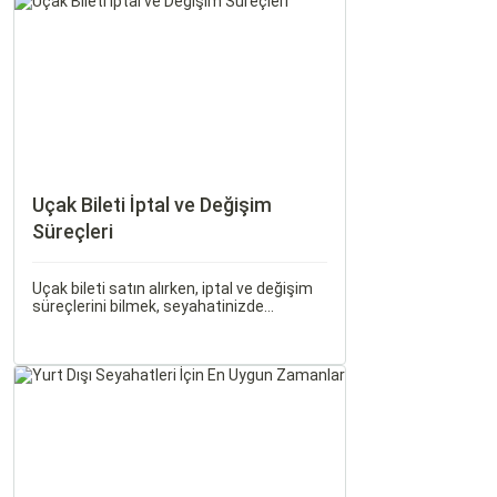
ait tarihi eserleri, eşsiz plajları ve renkli
gece hayatı ile ziyaretçilerine unutulmaz
deneyimler sunmaktadır.
Uçak Bileti İptal ve Değişim
Süreçleri
Uçak bileti satın alırken, iptal ve değişim
süreçlerini bilmek, seyahatinizde
beklenmedik durumlarla karşılaştığınızda
size büyük avantaj sağlar. Bu makalede,
uçak bileti iptal ve değişim süreçlerinin
nasıl işlediği, hangi durumlarda ücret
iadesi alabileceğiniz konularına
değineceğiz.