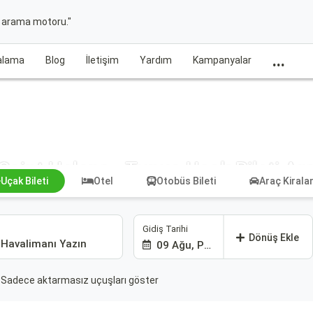
t arama motoru."
...
ralama
Blog
İletişim
Yardım
Kampanyalar
Saint Helena - Tunus Uçak Bileti Ar
Uçak Bileti
Otel
Otobüs Bileti
Araç Kiral
Gidiş Tarihi
Dönüş Ekle
09 Ağu, Paz
Sadece aktarmasız uçuşları göster