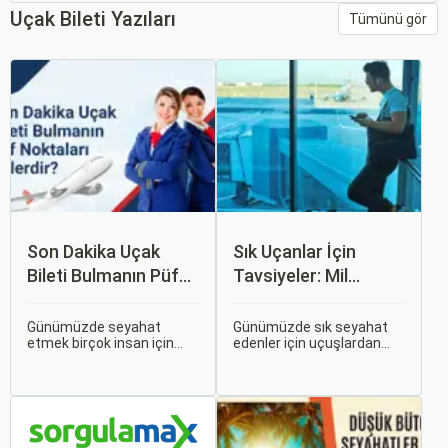
Uçak Bileti Yazıları
Tümünü gör
Son Dakika Uçak
Sık Uçanlar İçin
Bileti Bulmanın Püf
Tavsiyeler: Mil
Noktaları Nelerdir?
Puanları ve Fırsatlar
Günümüzde seyahat
Günümüzde sık seyahat
etmek birçok insan için
edenler için uçuşlardan
vazgeçilmez bir tutku
maksimum verim almak
haline gelmiş durumda.
oldukça önemli. Bu
Ancak, bazen planlarımız
noktada devreye mil
son dakikaya kalabiliyor ve
puanları ve çeşitli seyahat
bu durumda uygun fiyatlı
fırsatları giriyor.
uçak bileti bulmak