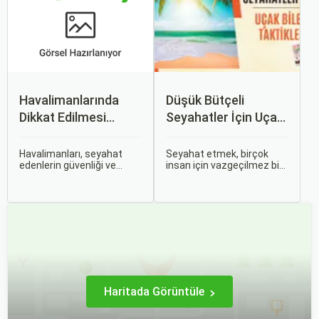
zorlaşabiliyor.
Havalimanlarında
Düşük Bütçeli
Dikkat Edilmesi
Seyahatler İçin Uçak
Gerekenler
Bileti Taktikleri
Havalimanları, seyahat
Seyahat etmek, birçok
edenlerin güvenliği ve
insan için vazgeçilmez bir
rahatlığı için çeşitli
tutkudur. Yeni yerler
kurallara ve düzenlemelere
keşfetmek, farklı
tabidir. Bu yazıda,
kültürlerle tanışmak ve
havalimanlarında dikkat
unutulmaz anılar
edilmesi gereken önemli
biriktirmek için seyahat
noktaları, güvenlik
etmek harika bir yoldur.
kontrollerini ve bekleme
süreleri hakkında ipuçlarını
detaylı bir şekilde ele
alacağız.
Haritada Görüntüle