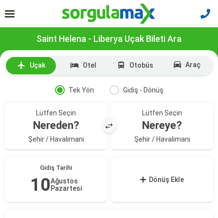
Saint Helena - Liberya Uçak Bileti Ara
Araç
Uçak
Otel
Otobüs
Tek Yön
Gidiş - Dönüş
Lütfen Seçin
Lütfen Seçin
Nereden?
Nereye?
Şehir / Havalimanı
Şehir / Havalimanı
Gidiş Tarihi
10
Dönüş Ekle
Ağustos
Pazartesi