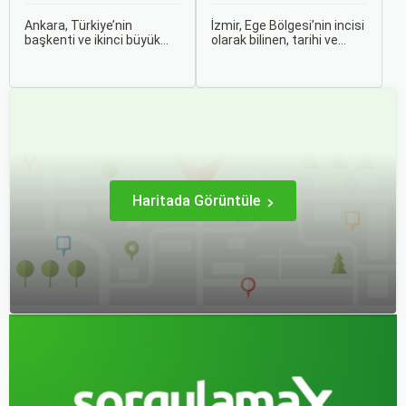
Rehber
Rehber
Ankara, Türkiye’nin
İzmir, Ege Bölgesi’nin incisi
başkenti ve ikinci büyük
olarak bilinen, tarihi ve
şehri olarak zengin tarihî
kültürel zenginlikleri, doğal
mirası, kültürel etkinlikleri
güzellikleri ve modern
ve modern yaşam tarzı ile
yaşam tarzı ile öne çıkan
dikkat çekmektedir.
bir şehirdir. Türkiye’nin en
Anadolu’nun kalbinde yer
büyük üçüncü şehri olan
alan bu şehir, hem tarihî
İzmir, farklı dönemlere ait
zenginlikleri hem de doğal
tarihi eserleri, eşsiz plajları
güzellikleri ile
ve renkli gece hayatı ile
ziyaretçilerine çeşitli keşif
ziyaretçilerine unutulmaz
imkanları sunmaktadır.
deneyimler sunmaktadır.
Haritada Görüntüle