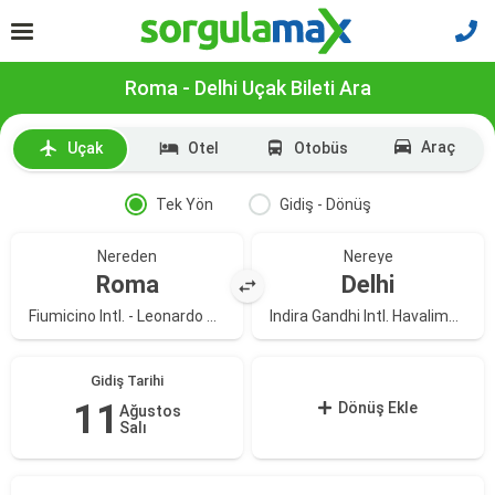
Roma - Delhi Uçak Bileti Ara
Araç
Uçak
Otel
Otobüs
Tek Yön
Gidiş - Dönüş
Nereden
Nereye
Roma
Delhi
Fiumicino Intl. - Leonardo Da Vinci Havalimanı
Indira Gandhi Intl. Havalimanı
Gidiş Tarihi
11
Dönüş Ekle
Ağustos
Salı