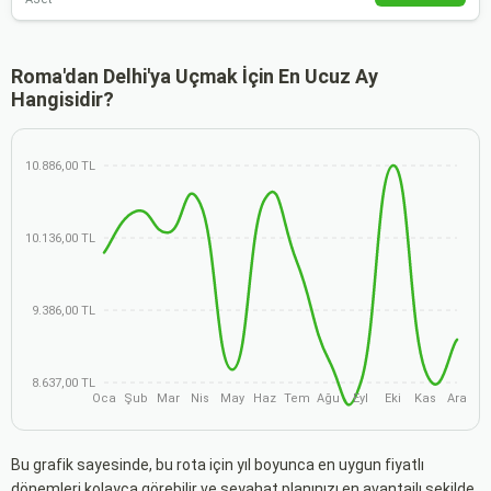
Roma'dan Delhi'ya Uçmak İçin En Ucuz Ay
Hangisidir?
10.886,00 TL
10.136,00 TL
9.386,00 TL
8.637,00 TL
Oca
Şub
Mar
Nis
May
Haz
Tem
Ağu
Eyl
Eki
Kas
Ara
Bu grafik sayesinde, bu rota için yıl boyunca en uygun fiyatlı
dönemleri kolayca görebilir ve seyahat planınızı en avantajlı şekilde