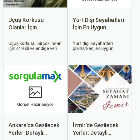
Uçuş Korkusu
Yurt Dışı Seyahatleri
Olanlar İçin
İçin En Uygun
Tavsiyeler
Zamanlar
Uçuş korkusu, birçok insan
Yurt dışı seyahatleri
için stresli ve endişe verici
planlarken, en uygun
bir durumdur. Uçuş
zaman dilimlerini seçmek
sırasında hissedilen bu
hem ekonomik açıdan
korku ve endişe, seyahat
avantaj sağlar hem de
etmek zorunda olan kişiler
daha keyifli bir tatil
için büyük bir sorun teşkil
geçirmenizi sağlar. Bu
edebilir.
yazıda, mevsimsel
değişiklikleri, özel tatil
günlerini ve Sorgulamax.
Ankara’da Gezilecek
İzmir’de Gezilecek
Yerler: Detaylı
Yerler: Detaylı