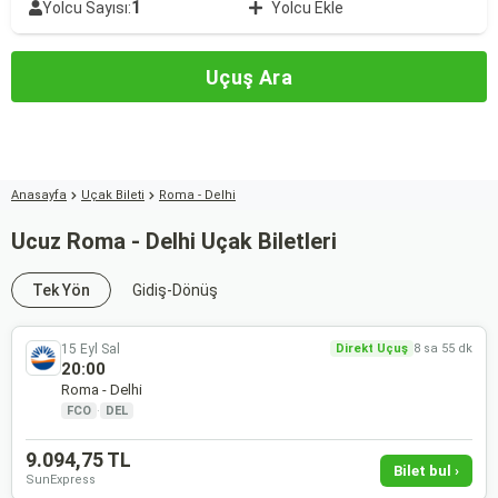
1
Yolcu Sayısı:
Yolcu Ekle
Uçuş Ara
Anasayfa
Uçak Bileti
Roma - Delhi
Ucuz Roma - Delhi Uçak Biletleri
Tek Yön
Gidiş-Dönüş
15 Eyl Sal
Direkt Uçuş
8 sa 55 dk
20:00
Roma - Delhi
FCO
·
DEL
9.094,75 TL
Bilet bul ›
SunExpress