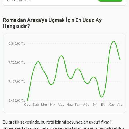
Roma'dan Araxa'ya Uçmak İçin En Ucuz Ay
Hangisidir?
8.348,00 TL
7.728,00 TL
7.107,00 TL
6.486,00 TL
Oca
Şub
Mar
Nis
May
Haz
Tem
Ağu
Eyl
Eki
Kas
Ara
Bu grafik sayesinde, bu rota için yıl boyunca en uygun fiyatlı
dönemleri kolayca görebilir ve seyahat planınızı en avantajlı şekilde