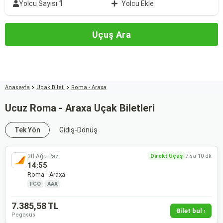
1
Yolcu Sayısı:
Yolcu Ekle
Uçuş Ara
Anasayfa
Uçak Bileti
Roma - Araxa
Ucuz Roma - Araxa Uçak Biletleri
Tek Yön
Gidiş-Dönüş
30 Ağu Paz
Direkt Uçuş
7 sa 10 dk
14:55
Roma - Araxa
FCO
·
AAX
7.385,58 TL
Bilet bul ›
Pegasus