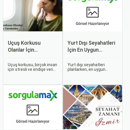
Uçuş Korkusu
Yurt Dışı Seyahatleri
Olanlar İçin
İçin En Uygun
Tavsiyeler
Zamanlar
Uçuş korkusu, birçok insan
Yurt dışı seyahatleri
için stresli ve endişe verici
planlarken, en uygun
bir durumdur. Uçuş
zaman dilimlerini seçmek
sırasında hissedilen bu
hem ekonomik açıdan
korku ve endişe, seyahat
avantaj sağlar hem de
etmek zorunda olan kişiler
daha keyifli bir tatil
için büyük bir sorun teşkil
geçirmenizi sağlar. Bu
edebilir.
yazıda, mevsimsel
değişiklikleri, özel tatil
günlerini ve Sorgulamax.