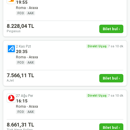
19:55
Roma - Araxa
FCO
·
AAX
8.228,04 TL
Bilet bul ›
Pegasus
2 Kas Pzt
Direkt Uçuş
7 sa 10 dk
20:35
Roma - Araxa
FCO
·
AAX
7.566,11 TL
Bilet bul ›
AJet
27 Ağu Per
Direkt Uçuş
7 sa 10 dk
16:15
Roma - Araxa
FCO
·
AAX
8.661,31 TL
Bilet bul ›
Türk Hava Yolları