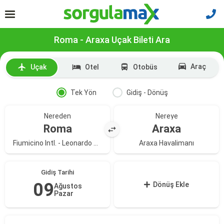
Roma - Araxa Uçak Bileti Ara
Araç
Uçak
Otel
Otobüs
Tek Yön
Gidiş - Dönüş
Nereden
Nereye
Roma
Araxa
Fiumicino Intl. - Leonardo Da Vinci Havalimanı
Araxa Havalimanı
Gidiş Tarihi
09
Dönüş Ekle
Ağustos
Pazar