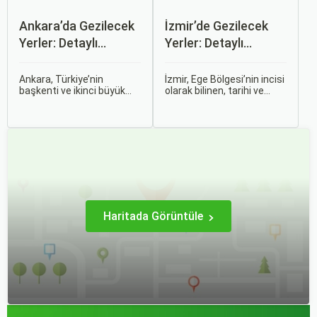
Ankara’da Gezilecek
İzmir’de Gezilecek
Yerler: Detaylı
Yerler: Detaylı
Rehber
Rehber
Ankara, Türkiye’nin
İzmir, Ege Bölgesi’nin incisi
başkenti ve ikinci büyük
olarak bilinen, tarihi ve
şehri olarak zengin tarihî
kültürel zenginlikleri, doğal
mirası, kültürel etkinlikleri
güzellikleri ve modern
ve modern yaşam tarzı ile
yaşam tarzı ile öne çıkan
dikkat çekmektedir.
bir şehirdir. Türkiye’nin en
Anadolu’nun kalbinde yer
büyük üçüncü şehri olan
alan bu şehir, hem tarihî
İzmir, farklı dönemlere ait
zenginlikleri hem de doğal
tarihi eserleri, eşsiz plajları
güzellikleri ile
ve renkli gece hayatı ile
ziyaretçilerine çeşitli keşif
ziyaretçilerine unutulmaz
imkanları sunmaktadır.
deneyimler sunmaktadır.
Haritada Görüntüle