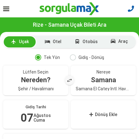
Rize - Samana Uçak Bileti Ara
Araç
Uçak
Otel
Otobüs
Tek Yön
Gidiş - Dönüş
Lütfen Seçin
Nereye
Nereden?
Samana
Şehir / Havalimanı
Samana El Catey Intl. Havalimanı
Gidiş Tarihi
07
Dönüş Ekle
Ağustos
Cuma