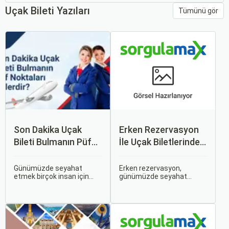
Uçak Bileti Yazıları
Tümünü gör
Son Dakika Uçak
Erken Rezervasyon
Bileti Bulmanın Püf
İle Uçak Biletlerinde
Noktaları Nelerdir?
%50’ye Varan
İndirimler: Nasıl
Günümüzde seyahat
Erken rezervasyon,
etmek birçok insan için
günümüzde seyahat
Avantajlar Sağlanır?
vazgeçilmez bir tutku
severler için hem
haline gelmiş durumda.
ekonomik hem de rahat bir
Ancak, bazen planlarımız
uçuş deneyimi sunmanın
son dakikaya kalabiliyor ve
en önemli yollarından biri
bu durumda uygun fiyatlı
haline gelmiştir. Özellikle
uçak bileti bulmak
tatil veya iş seyahatlerinde