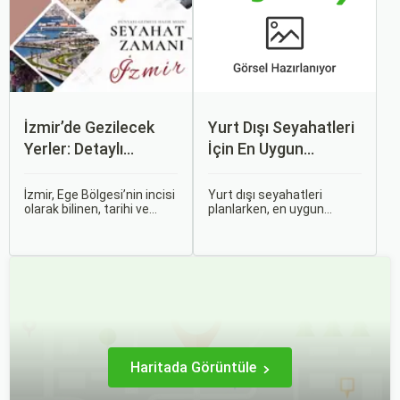
zorlaşabiliyor.
uçak biletlerine erken
rezervasyon yapmak, daha
uygun fiyatlarla uçuş
imkanı sağlar.
İzmir’de Gezilecek
Yurt Dışı Seyahatleri
Yerler: Detaylı
İçin En Uygun
Rehber
Zamanlar
İzmir, Ege Bölgesi’nin incisi
Yurt dışı seyahatleri
olarak bilinen, tarihi ve
planlarken, en uygun
kültürel zenginlikleri, doğal
zaman dilimlerini seçmek
güzellikleri ve modern
hem ekonomik açıdan
yaşam tarzı ile öne çıkan
avantaj sağlar hem de
bir şehirdir. Türkiye’nin en
daha keyifli bir tatil
büyük üçüncü şehri olan
geçirmenizi sağlar. Bu
İzmir, farklı dönemlere ait
yazıda, mevsimsel
tarihi eserleri, eşsiz plajları
değişiklikleri, özel tatil
ve renkli gece hayatı ile
günlerini ve Sorgulamax.
ziyaretçilerine unutulmaz
deneyimler sunmaktadır.
Haritada Görüntüle