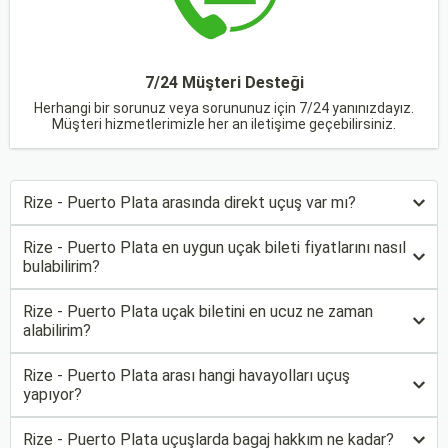
7/24 Müşteri Desteği
Herhangi bir sorunuz veya sorununuz için 7/24 yanınızdayız.
Müşteri hizmetlerimizle her an iletişime geçebilirsiniz.
Rize - Puerto Plata arasında direkt uçuş var mı?
Rize - Puerto Plata en uygun uçak bileti fiyatlarını nasıl
bulabilirim?
Rize - Puerto Plata uçak biletini en ucuz ne zaman
alabilirim?
Rize - Puerto Plata arası hangi havayolları uçuş
yapıyor?
Rize - Puerto Plata uçuşlarda bagaj hakkım ne kadar?