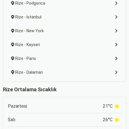
Rize - Podgorica
Rize - İstanbul
Rize - New York
Rize - Kayseri
Rize - Paris
Rize - Dalaman
Rize Ortalama Sıcaklık
Pazartesi
21°C
Salı
26°C