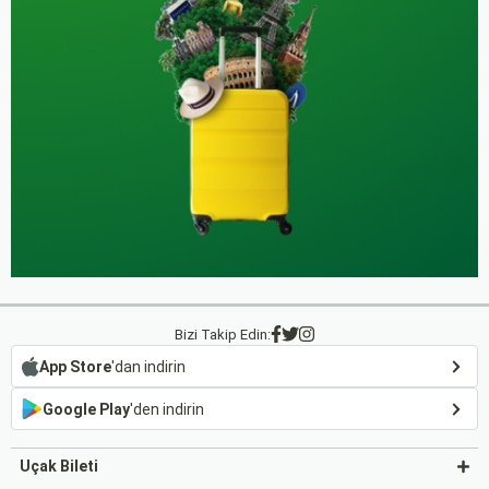
Bizi Takip Edin:
App Store
'dan indirin
Google Play
'den indirin
Uçak Bileti