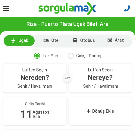
Rize - Puerto Plata Uçak Bileti Ara
Araç
Uçak
Otel
Otobüs
Tek Yön
Gidiş - Dönüş
Lütfen Seçin
Lütfen Seçin
Nereden?
Nereye?
Şehir / Havalimanı
Şehir / Havalimanı
Gidiş Tarihi
11
Dönüş Ekle
Ağustos
Salı