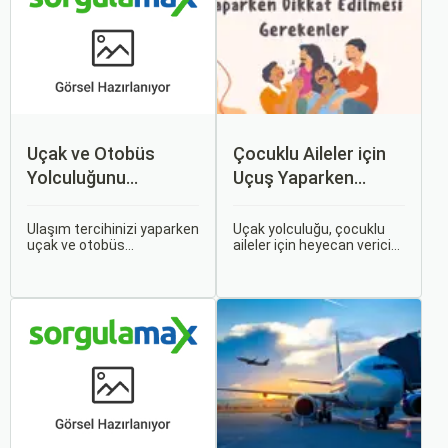
Uçak ve Otobüs
Çocuklu Aileler için
Yolculuğunu
Uçuş Yaparken
Karşılaştırın: Hangisi
Dikkat Edilmesi
Sizin İçin Uygun?
Gerekenler
Ulaşım tercihinizi yaparken
Uçak yolculuğu, çocuklu
uçak ve otobüs
aileler için heyecan verici
seçenekleri arasında
olmasının yanı sıra, bazen
kararsız kalabilirsiniz. Her
zorlu ve stresli bir deneyim
iki ulaşım şekli de farklı
olabilir. Ancak, doğru
ihtiyaçlara hitap eden,
hazırlık ve stratejilerle bu
çeşitli avantajlar ve
deneyimi hem sizin hem
dezavantajlar sunar.
de çocuklarınız için keyifli
hale getirebilirsiniz.