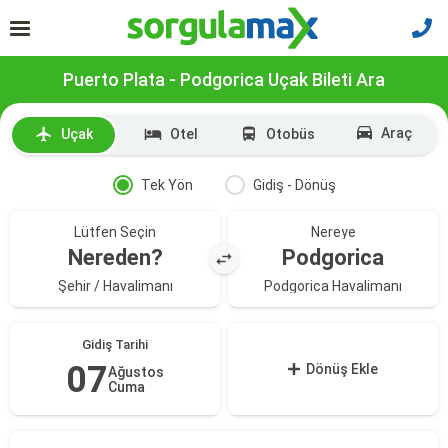
Puerto Plata - Podgorica Uçak Bileti Ara
Araç
Uçak
Otel
Otobüs
Tek Yön
Gidiş - Dönüş
Lütfen Seçin
Nereye
Nereden?
Podgorica
Şehir / Havalimanı
Podgorica Havalimanı
Gidiş Tarihi
07
Dönüş Ekle
Ağustos
Cuma