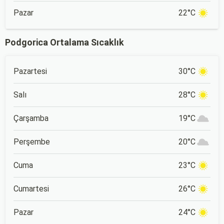
Pazar
22°C
Podgorica Ortalama Sıcaklık
Pazartesi
30°C
Salı
28°C
Çarşamba
19°C
Perşembe
20°C
Cuma
23°C
Cumartesi
26°C
Pazar
24°C