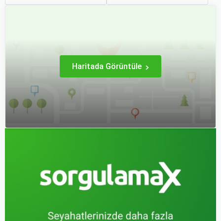
biriktirmek için mükemmel
Ancak, bu tür seyahatler
bir yoldur. Bu yolculukların
için bavul hazırlamak,
ilk adımı ise, genellikle bir
doğru yapılmazsa stresli
uçak bileti satın almaktır.
bir deneyim olabilir.
Haritada Görüntüle